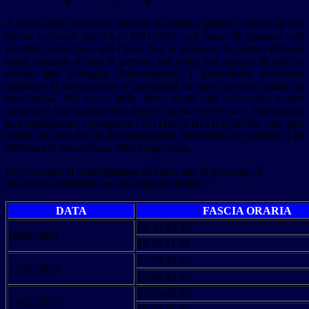
A fronte delle numerose richieste di alunni e genitori, interessati alle
nuove iscrizioni per l’a.s. 2021/2022, nel mese di gennaio sarà
possibile partecipare agli Open Day in presenza. Si tratterà di brevi
visite destinate a max 8 persone per volta, nel rispetto di tutte le
norme anti contagio. Naturalmente, i partecipanti dovranno
effettuare la prenotazione e presentarsi all'orario previsto muniti di
mascherina. Nel corso delle brevi visite sarà necessario inoltre
mantenere il distanziamento fisico e igienizzare le mani. All'ingresso
sarà obbligatorio consegnare l'AUTODICHIARAZIONE (che può
essere scaricata dal sito/Homepage/box 'Rientriamo in presenza' ) ed
effettuare la misurazione della temperatura.
Per prenotare la partecipazione all'Open day in presenza, è
necessario compilare uno dei seguenti moduli.
DATA
FASCIA ORARIA
09.30-10.30
09/01/2021
10.30-11.30
17.00-18.00
12/01/2021
18.00-19.00
17.00-18.00
14/01/2021