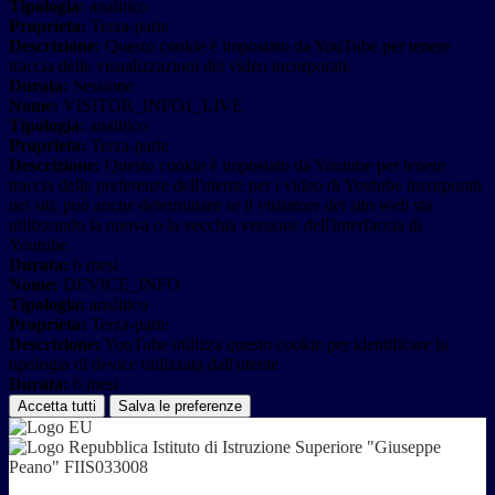
Tipologia:
analitico
Proprieta:
Terza-parte
Descrizione:
Questo cookie è impostato da YouTube per tenere
traccia delle visualizzazioni dei video incorporati.
Durata:
Sessione
Nome:
VISITOR_INFO1_LIVE
Tipologia:
analitico
Proprieta:
Terza-parte
Descrizione:
Questo cookie è impostato da Youtube per tenere
traccia delle preferenze dell'utente per i video di Youtube incorporati
nei siti; può anche determinare se il visitatore del sito web sta
utilizzando la nuova o la vecchia versione dell'interfaccia di
Youtube.
Durata:
6 mesi
Nome:
DEVICE_INFO
Tipologia:
analitico
Proprieta:
Terza-parte
Descrizione:
YouTube utilizza questo cookie per identificare la
tipologia di device utilizzata dall'utente
Durata:
6 mesi
Accetta tutti
Salva le preferenze
Istituto di Istruzione Superiore "Giuseppe
Peano" FIIS033008