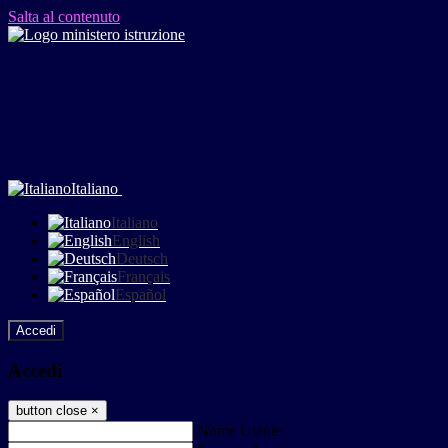
Salta al contenuto
Italiano
Italiano
English
Deutsch
Français
Español
Accedi
Accedi
button close
×
Nome Utente