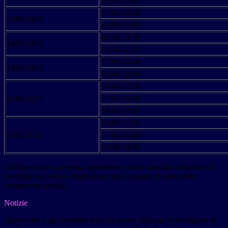
18.00-19.00
17.00-18.00
15/01/2021
18.00-19.00
09.30-10.30
16/01/2021
10.30-11.30
17.00-18.00
19/01/2021
18.00-19.00
16:00-17:00
21/01/2021
17.00-18.00
18.00-19.00
16.00-17.00
22/01/2021
17.00-18.00
18.00-19.00
Gli Open day in presenza potrebbero essere annullati sulla base di
eventuali successive disposizioni anti contagio da parte delle
competenti autorità.
Notizie
Questo sito o gli strumenti terzi da questo utilizzati si avvalgono di