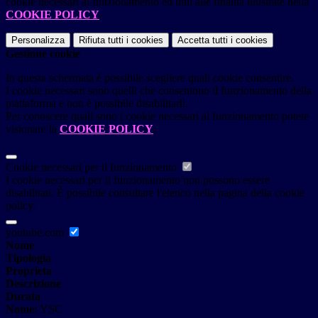
cookie necessari al funzionamento ed utili alle finalità illustrate nella
COOKIE POLICY
.
Personalizza
Rifiuta tutti
i cookies
Accetta tutti
i cookies
Gestione cookie
In questa schermata è possibile scegliere quali cookie consentire.
I cookie necessari sono quelli che consentono il funzionamento della
piattaforma e non è possibile disabilitarli.
Per conoscere quali sono i cookie necessari al funzionamento potete
visionare la
COOKIE POLICY
.
Cookie necessari per il funzionamento
I cookie necessari per il funzionamento non possono essere
disabilitati. È possibile consultare l'elenco nella pagina della cookie
policy.
youtube.com
Nome
Tipologia
Proprieta
Descrizione
Durata
Nome:
YSC