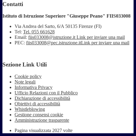
Contatti
Istituto di Istruzione Superiore "Giuseppe Peano" FIIS033008
Via Andrea del Sarto, 6/A 50135 Firenze (FI)
Tel:
Tel. 055 661628
Email:
fiis033008@istruzione.it
Link per inviare una mail
PEC:
fiis033008@pec.istruzione.it
Link per inviare una mail
Sezione Link Utili
Cookie policy
Note legali
Informativa Privacy
Ufficio Relazioni con il Pubblico
Dichiarazione di accessibilità
Obiettivi di accessibilità
Whistleblowing
Gestione consensi cookie
Amministrazione trasparente
Pagina visualizzata
2027
volte