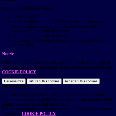
Sarà un'opportunità per capire:
Cosa è un ITS.
Com'è strutturato il corso FAST a Firenze per diventare
Tecnico superiore per l'amministrazione, la gestione
finanziaria e il controllo di gestione.
Come funziona lo stage in azienda.
Quali sono gli sbocchi professionali e le opportunità dopo il
diploma ITS.
Notizie
Questo sito o gli strumenti terzi da questo utilizzati si avvalgono di
cookie necessari al funzionamento ed utili alle finalità illustrate nella
COOKIE POLICY
.
Personalizza
Rifiuta tutti
i cookies
Accetta tutti
i cookies
Gestione cookie
In questa schermata è possibile scegliere quali cookie consentire.
I cookie necessari sono quelli che consentono il funzionamento della
piattaforma e non è possibile disabilitarli.
Per conoscere quali sono i cookie necessari al funzionamento potete
visionare la
COOKIE POLICY
.