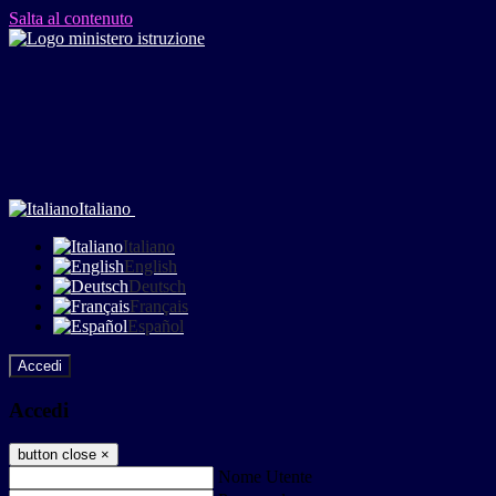
Salta al contenuto
Italiano
Italiano
English
Deutsch
Français
Español
Accedi
Accedi
button close
×
Nome Utente