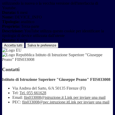
utilizzando la nuova o la vecchia versione dell'interfaccia di
Youtube.
Durata:
6 mesi
Nome:
DEVICE_INFO
Tipologia:
analitico
Proprieta:
Terza-parte
Descrizione:
YouTube utilizza questo cookie per identificare la
tipologia di device utilizzata dall'utente
Durata:
6 mesi
Accetta tutti
Salva le preferenze
Istituto di Istruzione Superiore "Giuseppe
Peano" FIIS033008
Contatti
Istituto di Istruzione Superiore "Giuseppe Peano" FIIS033008
Via Andrea del Sarto, 6/A 50135 Firenze (FI)
Tel:
Tel. 055 661628
Email:
fiis033008@istruzione.it
Link per inviare una mail
PEC:
fiis033008@pec.istruzione.it
Link per inviare una mail