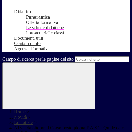
Didattica
Panoramica
Offerta formativa
Le schede didattiche
I progetti delle classi
Documenti utili
Contatti e info
Agenzia Formativa
Campo di ricerca per le pagine del sito
Home
>
Novità
>
Le notizie
>
Al via da ottobre il Corso postdiploma F.A.S.T. Qui le date