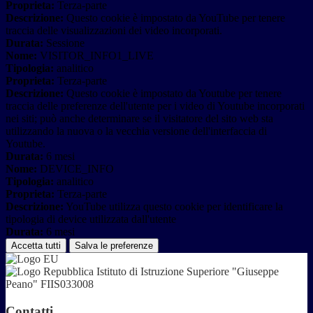
Proprieta:
Terza-parte
Descrizione:
Questo cookie è impostato da YouTube per tenere
traccia delle visualizzazioni dei video incorporati.
Durata:
Sessione
Nome:
VISITOR_INFO1_LIVE
Tipologia:
analitico
Proprieta:
Terza-parte
Descrizione:
Questo cookie è impostato da Youtube per tenere
traccia delle preferenze dell'utente per i video di Youtube incorporati
nei siti; può anche determinare se il visitatore del sito web sta
utilizzando la nuova o la vecchia versione dell'interfaccia di
Youtube.
Durata:
6 mesi
Nome:
DEVICE_INFO
Tipologia:
analitico
Proprieta:
Terza-parte
Descrizione:
YouTube utilizza questo cookie per identificare la
tipologia di device utilizzata dall'utente
Durata:
6 mesi
Accetta tutti
Salva le preferenze
Istituto di Istruzione Superiore "Giuseppe
Peano" FIIS033008
Contatti