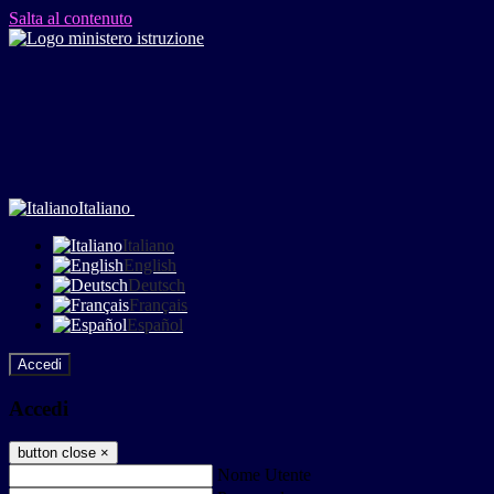
Salta al contenuto
Italiano
Italiano
English
Deutsch
Français
Español
Accedi
Accedi
button close
×
Nome Utente