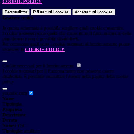
COOKIE POLICY
.
Personalizza
Rifiuta tutti
i cookies
Accetta tutti
i cookies
Gestione cookie
In questa schermata è possibile scegliere quali cookie consentire.
I cookie necessari sono quelli che consentono il funzionamento della
piattaforma e non è possibile disabilitarli.
Per conoscere quali sono i cookie necessari al funzionamento potete
visionare la
COOKIE POLICY
.
Cookie necessari per il funzionamento
I cookie necessari per il funzionamento non possono essere
disabilitati. È possibile consultare l'elenco nella pagina della cookie
policy.
youtube.com
Nome
Tipologia
Proprieta
Descrizione
Durata
Nome:
YSC
Tipologia:
analitico