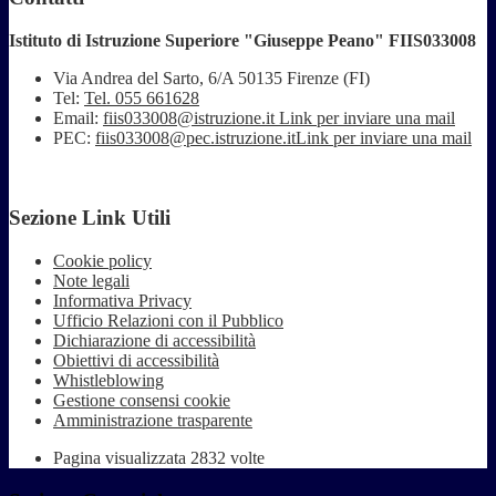
Istituto di Istruzione Superiore "Giuseppe Peano" FIIS033008
Via Andrea del Sarto, 6/A 50135 Firenze (FI)
Tel:
Tel. 055 661628
Email:
fiis033008@istruzione.it
Link per inviare una mail
PEC:
fiis033008@pec.istruzione.it
Link per inviare una mail
Sezione Link Utili
Cookie policy
Note legali
Informativa Privacy
Ufficio Relazioni con il Pubblico
Dichiarazione di accessibilità
Obiettivi di accessibilità
Whistleblowing
Gestione consensi cookie
Amministrazione trasparente
Pagina visualizzata
2832
volte