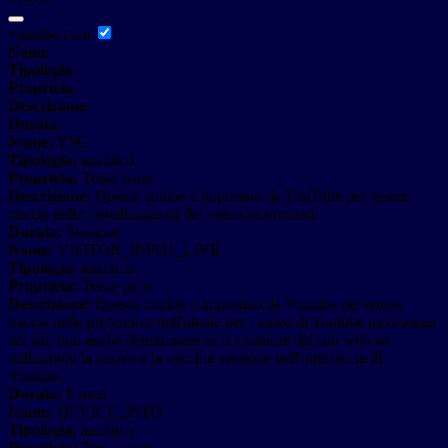
youtube.com
Nome
Tipologia
Proprieta
Descrizione
Durata
Nome:
YSC
Tipologia:
analitico
Proprieta:
Terza-parte
Descrizione:
Questo cookie è impostato da YouTube per tenere
traccia delle visualizzazioni dei video incorporati.
Durata:
Sessione
Nome:
VISITOR_INFO1_LIVE
Tipologia:
analitico
Proprieta:
Terza-parte
Descrizione:
Questo cookie è impostato da Youtube per tenere
traccia delle preferenze dell'utente per i video di Youtube incorporati
nei siti; può anche determinare se il visitatore del sito web sta
utilizzando la nuova o la vecchia versione dell'interfaccia di
Youtube.
Durata:
6 mesi
Nome:
DEVICE_INFO
Tipologia:
analitico
Proprieta:
Terza-parte