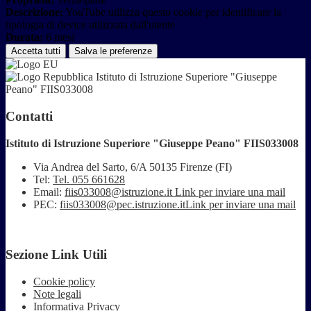
Descrizione:
YouTube utilizza questo cookie per identificare la
tipologia di device utilizzata dall'utente
Durata:
6 mesi
Accetta tutti
Salva le preferenze
Istituto di Istruzione Superiore "Giuseppe
Peano" FIIS033008
Contatti
Istituto di Istruzione Superiore "Giuseppe Peano" FIIS033008
Via Andrea del Sarto, 6/A 50135 Firenze (FI)
Tel:
Tel. 055 661628
Email:
fiis033008@istruzione.it
Link per inviare una mail
PEC:
fiis033008@pec.istruzione.it
Link per inviare una mail
Sezione Link Utili
Cookie policy
Note legali
Informativa Privacy