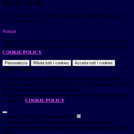
Pei 2C AFM
Il P.e.i. per la
classe 2C AFM
è convocato
Giovedì 14 gennaio
2016, ore 14.15-14.45
.
Notizie
Questo sito o gli strumenti terzi da questo utilizzati si avvalgono di
cookie necessari al funzionamento ed utili alle finalità illustrate nella
COOKIE POLICY
.
Personalizza
Rifiuta tutti
i cookies
Accetta tutti
i cookies
Gestione cookie
In questa schermata è possibile scegliere quali cookie consentire.
I cookie necessari sono quelli che consentono il funzionamento della
piattaforma e non è possibile disabilitarli.
Per conoscere quali sono i cookie necessari al funzionamento potete
visionare la
COOKIE POLICY
.
Cookie necessari per il funzionamento
I cookie necessari per il funzionamento non possono essere
disabilitati. È possibile consultare l'elenco nella pagina della cookie
policy.