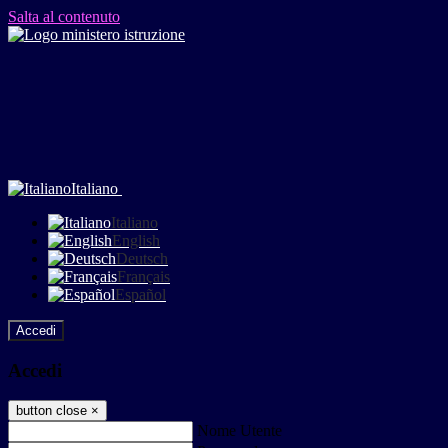
Salta al contenuto
Italiano
Italiano
English
Deutsch
Français
Español
Accedi
Accedi
button close
×
Nome Utente