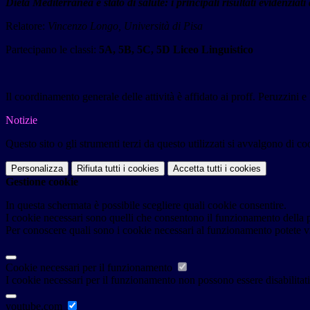
Dieta Mediterranea e stato di salute: i principali risultati evidenziati 
Relatore:
Vincenzo Longo, Università di Pisa
Partecipano le classi:
5A, 5B, 5C, 5D Liceo Linguistico
Il coordinamento generale delle attività è affidato ai proff. Peruzzini 
Notizie
Questo sito o gli strumenti terzi da questo utilizzati si avvalgono di coo
Personalizza
Rifiuta tutti
i cookies
Accetta tutti
i cookies
Gestione cookie
In questa schermata è possibile scegliere quali cookie consentire.
I cookie necessari sono quelli che consentono il funzionamento della pi
Per conoscere quali sono i cookie necessari al funzionamento potete v
Cookie necessari per il funzionamento
I cookie necessari per il funzionamento non possono essere disabilitati.
youtube.com