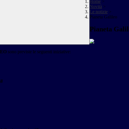
Home
>
Novità
>
Le notizie
>
Pianeta Galileo
Pianeta Gali
LEO
sono previste le seguenti iniziative:
li