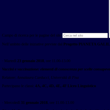
Campo di ricerca per le pagine del sito
Nell’ambito delle iniziative previste dal
Progetto PIANETA GALI
· Martedì
23 gennaio 2018
, ore 11.00-13.00
Vaccini e vaccinazione: elementi di conoscenza per scelte consapevo
Relatore:
Annalaura Carducci, Università di Pisa
Partecipano le classi:
4A, 4C, 4D, 4E, 4F Liceo Linguistico
· Mercoledì
31 gennaio 2018
, ore 11.00-13.00