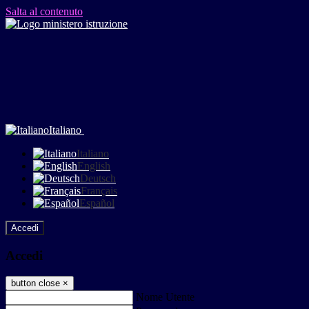
Salta al contenuto
Italiano
Italiano
English
Deutsch
Français
Español
Accedi
Accedi
button close
×
Nome Utente