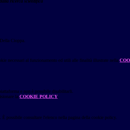
dalla ricerca scientifica
e Della Cioppa.
kie necessari al funzionamento ed utili alle finalità illustrate nella
COO
attaforma e non è possibile disabilitarli.
isionare la
COOKIE POLICY
.
 È possibile consultare l'elenco nella pagina della cookie policy.