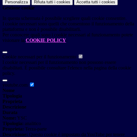
Personalizza
Rifiuta tutti
i cookies
Accetta tutti
i cookies
Gestione cookie
In questa schermata è possibile scegliere quali cookie consentire.
I cookie necessari sono quelli che consentono il funzionamento della
piattaforma e non è possibile disabilitarli.
Per conoscere quali sono i cookie necessari al funzionamento potete
visionare la
COOKIE POLICY
.
Cookie necessari per il funzionamento
I cookie necessari per il funzionamento non possono essere
disabilitati. È possibile consultare l'elenco nella pagina della cookie
policy.
youtube.com
Nome
Tipologia
Proprieta
Descrizione
Durata
Nome:
YSC
Tipologia:
analitico
Proprieta:
Terza-parte
Descrizione:
Questo cookie è impostato da YouTube per tenere