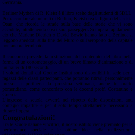
Germania.
Berliner Mythen di R. Kleist è il libro scelto dagli studenti di 5DLL.
Per raccontare alcuni miti di Berlino, Kleist crea la figura del tassista
Osan, che ricorda le strade sulla base delle storie che vi sono
accadute, intrattenendo così i suoi passeggeri. Si impara rapidamente
ciò che Marlene Dietrich o David Bowie hanno fatto a Berlino, si
leggono aneddoti sulla fine del Muro o sull'aeroporto della capitale
non ancora terminato.
Il concorso prevede la restituzione del contenuto del libro nella
forma di un cortometraggio, di un breve filmato d’animazione o di
un trailer di 180 secondi.
I volumi donati dal Goethe Institut sono disponibili in sede per i
ragazzi delle classi partecipanti, che potranno ritirarli personalmente
presso la portineria la prossima settimana, anche in orario
pomeridiano, come concordato con le docenti proff. Costantino e
Guerri.
L’ingresso a scuola avverrà nel rispetto delle disposizioni anti
contagio impartite e per il solo tempo strettamente necessario a
ritirare l’opera.
Congratulazioni!
Tra le scuole italiane vincitrici, il nostro istituto viene premiato p
er la
performance speciale e le ottime idee nella realizzazione