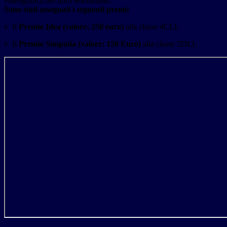
videografica del libro selezionato.
Sono stati assegnati i seguenti premi:
v Il
Premio Idea (valore: 250 euro)
alla classe 4CLL
v Il
Premio Simpatia (valore: 150 Euro)
alla classe 5DLL