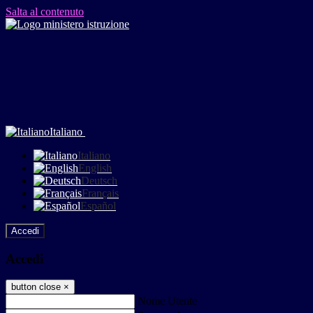
Salta al contenuto
Italiano
Italiano
English
Deutsch
Français
Español
Accedi
Accedi
button close
×
Nome Utente