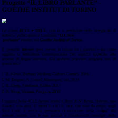
Progetto “IL LIBRO PARLANTE” -
GOETHE INSTITUT DI TORINO
Le classi
4CLL e 5DLL
, con la supervisione delle insegnanti di
tedesco, partecipano al Concorso
“Il Libro
parlante”
indetto dal
Goethe Institut di Torino
.
Il progetto intende promuovere la lettura tra i giovani e ha come
oggetto la letteratura contemporanea per ragazzi applicata alla
lezione di lingua straniera. Gli studenti potevano scegliere uno di
questi testi:
 R. Kleist, Berliner Mythen, Carlsen Comics, 2016
 M. Dugaro, A. Ustorf, Mauerpost, cbt, 2019
 B. Bjerg, Auerhaus, Keller, 2017
 N. Krug, Heimat, Penguin, 2018
I ragazzi della 4CLL hanno scelto il libro di N. Krug, Heimat, una
straordinaria graphic novel in cui l’autrice, che vive da tempo negli
Stati Uniti, intreccia la personale ricostruzione della “colpa” del
passato nazista con le sue piccole e commoventi nostalgie della