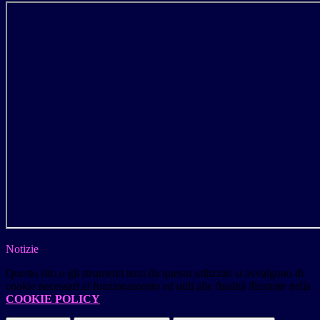
Notizie
Questo sito o gli strumenti terzi da questo utilizzati si avvalgono di
cookie necessari al funzionamento ed utili alle finalità illustrate nella
COOKIE POLICY
.