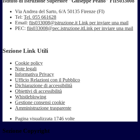
Istituto di Istruzione Superiore "Giuseppe Peano" FIIS033008
Via Andrea del Sarto, 6/A 50135 Firenze (FI)
Tel:
Tel. 055 661628
Email:
fiis033008@istruzione.it
Link per inviare una mail
PEC:
fiis033008@pec.istruzione.it
Link per inviare una mail
Sezione Link Utili
Cookie policy
Note legali
Informativa Privacy
Ufficio Relazioni con il Pubblico
Dichiarazione di accessibilità
Obiettivi di accessibilità
Whistleblowing
Gestione consensi cookie
Amministrazione trasparente
Pagina visualizzata
1746
volte
Sezione Copyright