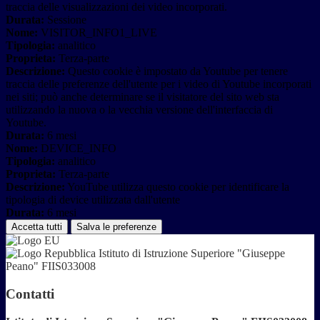
traccia delle visualizzazioni dei video incorporati.
Durata:
Sessione
Nome:
VISITOR_INFO1_LIVE
Tipologia:
analitico
Proprieta:
Terza-parte
Descrizione:
Questo cookie è impostato da Youtube per tenere
traccia delle preferenze dell'utente per i video di Youtube incorporati
nei siti; può anche determinare se il visitatore del sito web sta
utilizzando la nuova o la vecchia versione dell'interfaccia di
Youtube.
Durata:
6 mesi
Nome:
DEVICE_INFO
Tipologia:
analitico
Proprieta:
Terza-parte
Descrizione:
YouTube utilizza questo cookie per identificare la
tipologia di device utilizzata dall'utente
Durata:
6 mesi
Accetta tutti
Salva le preferenze
Istituto di Istruzione Superiore "Giuseppe
Peano" FIIS033008
Contatti