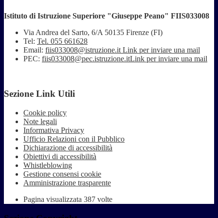
Istituto di Istruzione Superiore "Giuseppe Peano" FIIS033008
Via Andrea del Sarto, 6/A 50135 Firenze (FI)
Tel:
Tel. 055 661628
Email:
fiis033008@istruzione.it
Link per inviare una mail
PEC:
fiis033008@pec.istruzione.it
Link per inviare una mail
Sezione Link Utili
Cookie policy
Note legali
Informativa Privacy
Ufficio Relazioni con il Pubblico
Dichiarazione di accessibilità
Obiettivi di accessibilità
Whistleblowing
Gestione consensi cookie
Amministrazione trasparente
Pagina visualizzata
387
volte