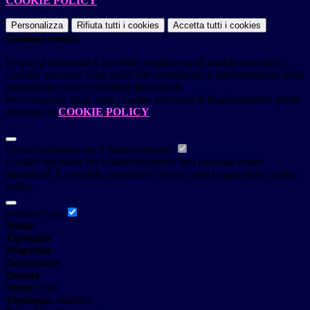
COOKIE POLICY
.
Personalizza
Rifiuta tutti
i cookies
Accetta tutti
i cookies
Gestione cookie
In questa schermata è possibile scegliere quali cookie consentire.
I cookie necessari sono quelli che consentono il funzionamento della
piattaforma e non è possibile disabilitarli.
Per conoscere quali sono i cookie necessari al funzionamento potete
visionare la
COOKIE POLICY
.
Cookie necessari per il funzionamento
I cookie necessari per il funzionamento non possono essere
disabilitati. È possibile consultare l'elenco nella pagina della cookie
policy.
youtube.com
Nome
Tipologia
Proprieta
Descrizione
Durata
Nome:
YSC
Tipologia:
analitico