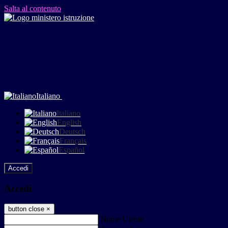
Salta al contenuto
Italiano
Italiano
English
Deutsch
Français
Español
Accedi
Accedi
button close
×
Nome Utente