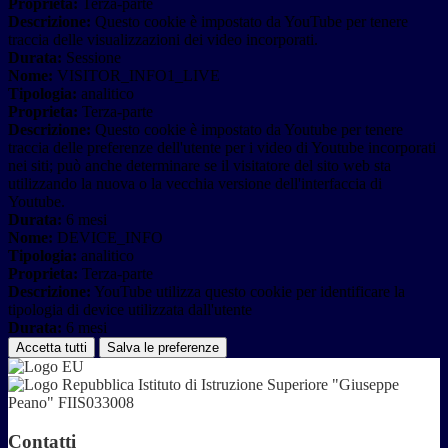
Proprieta:
Terza-parte
Descrizione:
Questo cookie è impostato da YouTube per tenere
traccia delle visualizzazioni dei video incorporati.
Durata:
Sessione
Nome:
VISITOR_INFO1_LIVE
Tipologia:
analitico
Proprieta:
Terza-parte
Descrizione:
Questo cookie è impostato da Youtube per tenere
traccia delle preferenze dell'utente per i video di Youtube incorporati
nei siti; può anche determinare se il visitatore del sito web sta
utilizzando la nuova o la vecchia versione dell'interfaccia di
Youtube.
Durata:
6 mesi
Nome:
DEVICE_INFO
Tipologia:
analitico
Proprieta:
Terza-parte
Descrizione:
YouTube utilizza questo cookie per identificare la
tipologia di device utilizzata dall'utente
Durata:
6 mesi
Accetta tutti
Salva le preferenze
Istituto di Istruzione Superiore "Giuseppe
Peano" FIIS033008
Contatti