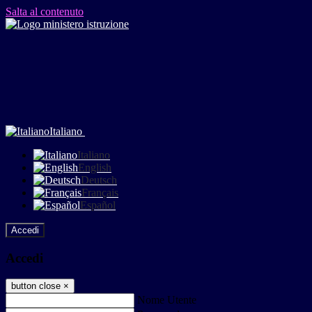
Salta al contenuto
Italiano
Italiano
English
Deutsch
Français
Español
Accedi
Accedi
button close
×
Nome Utente