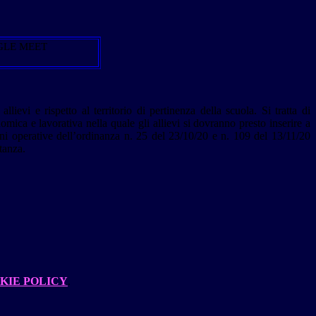
OGLE MEET
lievi e rispetto al territorio di pertinenza della scuola. Si tratta di
ica e lavorativa nella quale gli allievi si dovranno presto inserire a
oni operative dell’ordinanza n. 25 del 23/10/20 e n. 109 del 13/11/20
tanza.
KIE POLICY
.