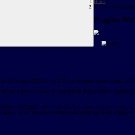
Home
>
Progetto Web&Busines
Progetto Web
 Lunedì 6 maggio 2019 alle ore 17.00 per la presentazione ufficiale del P
 iniziano il percorso triennale l’opportunità di apprendere e speriment
8/2019 e 2019/2020, mira a valorizzare le conoscenze scolastiche acqui
 imprese, del social media marketing, web marketing e delle strategie di 
________________________________________________________