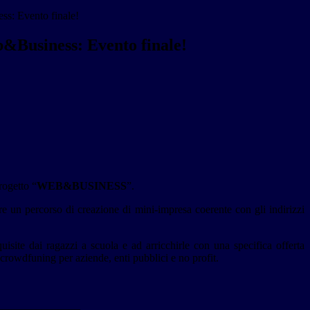
s: Evento finale!
&Business: Evento finale!
rogetto “
WEB&BUSINESS
”.
are un percorso di creazione di mini-impresa coerente con gli indirizzi
site dai ragazzi a scuola e ad arricchirle con una specifica offerta
crowdfuning per aziende, enti pubblici e no profit.
_______________