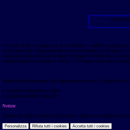
Il 24 nove
L’evento finale si propone di dare visibilità a suddetta esperienza e 
un’occasione di collegamento tra scuola e territorio, tra domanda e o
conclusione del loro ciclo di studi. Purtroppo l’evento viene a svol
che prevedono in relazione al DPCM 3 Novembre 2020 che i corsi di fo
Referenti dell’iniziativa e dell’organizzazione: proff. Gagliastro e Di
Locandina webbusiness (1).pdf
Locandina Web&B finale.pdf
Notizie
Questo sito o gli strumenti terzi da questo utilizzati si avvalgono di coo
Personalizza
Rifiuta tutti
i cookies
Accetta tutti
i cookies