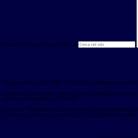
Campo di ricerca per le pagine del sito
Gli alunni delle classi 3^ RIM - 3^ SIA e i loro genitori sono invitati
Il progetto, finanziato dalla Regione Toscana, offre agli studenti che
specializzazione scolastica SIA e RIM.
Il percorso “Web&Business”, pianificato per gli anni scolastici 201
formativa aggiuntiva nel campo delle ICT, della digitalizzazione delle
______________