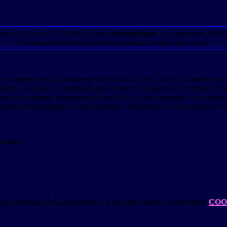
mbre 2020 ore 17:30-19:00 si terrà
l'evento finale
su piattaforma GO
(Collegarsi su link: https://meet.google.com/gua-odqc-phy)
di promuoverla all’ interno della scuola stessa, per i Genitori degli al
fferta, ma anche un momento per rafforzare i legami con la realtà econom
gersi nel contesto emergenziale Covid-19 e deve rispettare le indicazi
rmazione pubblici e privati possono svolgersi solo con modalità a dis
 Tomaso.
kie necessari al funzionamento ed utili alle finalità illustrate nella
COO