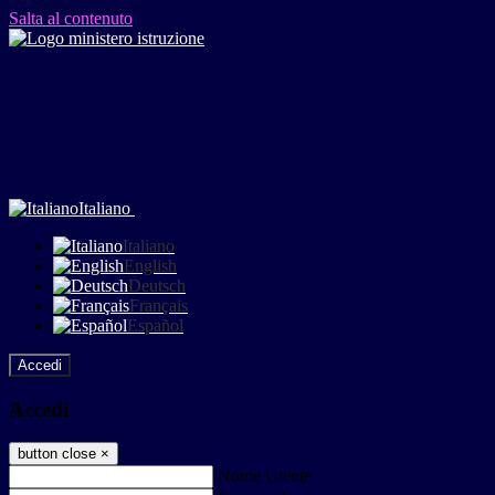
Salta al contenuto
Italiano
Italiano
English
Deutsch
Français
Español
Accedi
Accedi
button close
×
Nome Utente