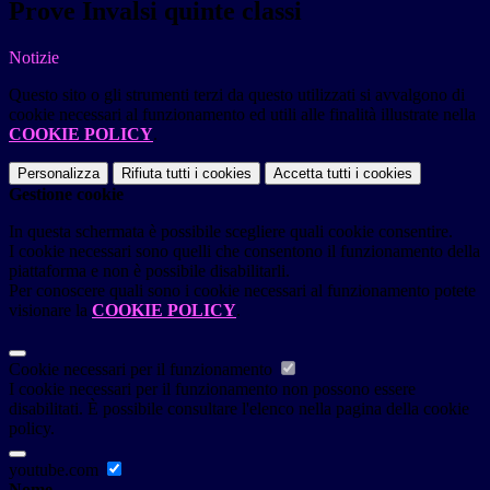
Prove Invalsi quinte classi
Notizie
Questo sito o gli strumenti terzi da questo utilizzati si avvalgono di
cookie necessari al funzionamento ed utili alle finalità illustrate nella
COOKIE POLICY
.
Personalizza
Rifiuta tutti
i cookies
Accetta tutti
i cookies
Gestione cookie
In questa schermata è possibile scegliere quali cookie consentire.
I cookie necessari sono quelli che consentono il funzionamento della
piattaforma e non è possibile disabilitarli.
Per conoscere quali sono i cookie necessari al funzionamento potete
visionare la
COOKIE POLICY
.
Cookie necessari per il funzionamento
I cookie necessari per il funzionamento non possono essere
disabilitati. È possibile consultare l'elenco nella pagina della cookie
policy.
youtube.com
Nome