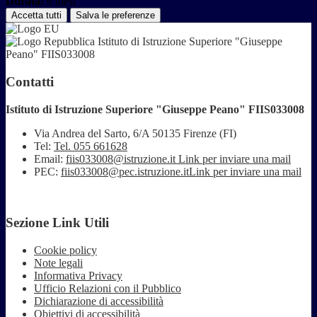
Durata:
6 mesi
Accetta tutti
Salva le preferenze
Istituto di Istruzione Superiore "Giuseppe
Peano" FIIS033008
Contatti
Istituto di Istruzione Superiore "Giuseppe Peano" FIIS033008
Via Andrea del Sarto, 6/A 50135 Firenze (FI)
Tel:
Tel. 055 661628
Email:
fiis033008@istruzione.it
Link per inviare una mail
PEC:
fiis033008@pec.istruzione.it
Link per inviare una mail
Sezione Link Utili
Cookie policy
Note legali
Informativa Privacy
Ufficio Relazioni con il Pubblico
Dichiarazione di accessibilità
Obiettivi di accessibilità