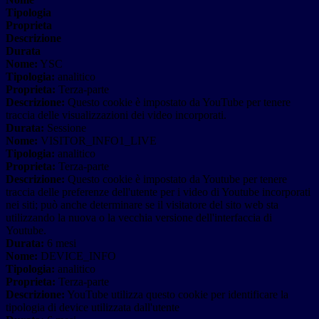
Tipologia
Proprieta
Descrizione
Durata
Nome:
YSC
Tipologia:
analitico
Proprieta:
Terza-parte
Descrizione:
Questo cookie è impostato da YouTube per tenere
traccia delle visualizzazioni dei video incorporati.
Durata:
Sessione
Nome:
VISITOR_INFO1_LIVE
Tipologia:
analitico
Proprieta:
Terza-parte
Descrizione:
Questo cookie è impostato da Youtube per tenere
traccia delle preferenze dell'utente per i video di Youtube incorporati
nei siti; può anche determinare se il visitatore del sito web sta
utilizzando la nuova o la vecchia versione dell'interfaccia di
Youtube.
Durata:
6 mesi
Nome:
DEVICE_INFO
Tipologia:
analitico
Proprieta:
Terza-parte
Descrizione:
YouTube utilizza questo cookie per identificare la
tipologia di device utilizzata dall'utente