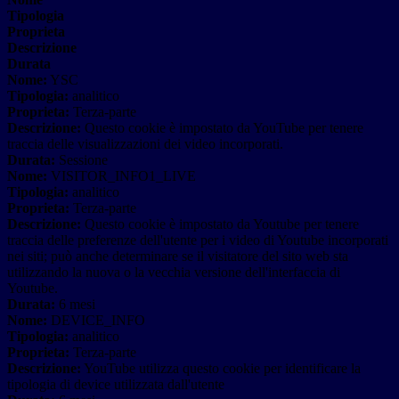
Tipologia
Proprieta
Descrizione
Durata
Nome:
YSC
Tipologia:
analitico
Proprieta:
Terza-parte
Descrizione:
Questo cookie è impostato da YouTube per tenere
traccia delle visualizzazioni dei video incorporati.
Durata:
Sessione
Nome:
VISITOR_INFO1_LIVE
Tipologia:
analitico
Proprieta:
Terza-parte
Descrizione:
Questo cookie è impostato da Youtube per tenere
traccia delle preferenze dell'utente per i video di Youtube incorporati
nei siti; può anche determinare se il visitatore del sito web sta
utilizzando la nuova o la vecchia versione dell'interfaccia di
Youtube.
Durata:
6 mesi
Nome:
DEVICE_INFO
Tipologia:
analitico
Proprieta:
Terza-parte
Descrizione:
YouTube utilizza questo cookie per identificare la
tipologia di device utilizzata dall'utente