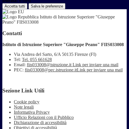
Durata:
6 mesi
Accetta tutti
Salva le preferenze
Istituto di Istruzione Superiore "Giuseppe
Peano" FIIS033008
Contatti
Istituto di Istruzione Superiore "Giuseppe Peano" FIIS033008
Via Andrea del Sarto, 6/A 50135 Firenze (FI)
Tel:
Tel. 055 661628
Email:
fiis033008@istruzione.it
Link per inviare una mail
PEC:
fiis033008@pec.istruzione.it
Link per inviare una mail
Sezione Link Utili
Cookie policy
Note legali
Informativa Privacy
Ufficio Relazioni con il Pubblico
Dichiarazione di accessibilità
Obiettivi di accessibilità