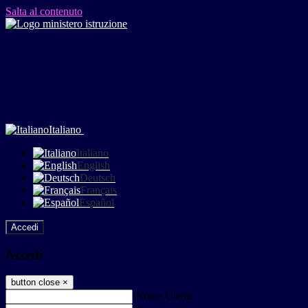
Salta al contenuto
Italiano
Italiano
English
Deutsch
Français
Español
Accedi
Accedi
button close
×
Nome Utente