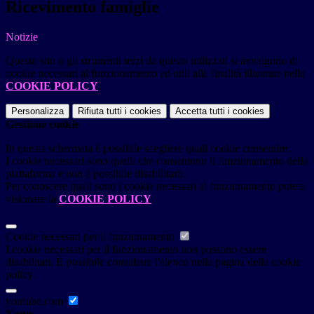
Ricevimento famiglie
Notizie
Questo sito o gli strumenti terzi da questo utilizzati si avvalgono di
cookie necessari al funzionamento ed utili alle finalità illustrate nella
COOKIE POLICY
.
Personalizza
Rifiuta tutti
i cookies
Accetta tutti
i cookies
Gestione cookie
In questa schermata è possibile scegliere quali cookie consentire.
I cookie necessari sono quelli che consentono il funzionamento della
piattaforma e non è possibile disabilitarli.
Per conoscere quali sono i cookie necessari al funzionamento potete
visionare la
COOKIE POLICY
.
Cookie necessari per il funzionamento
I cookie necessari per il funzionamento non possono essere
disabilitati. È possibile consultare l'elenco nella pagina della cookie
policy.
youtube.com
Nome