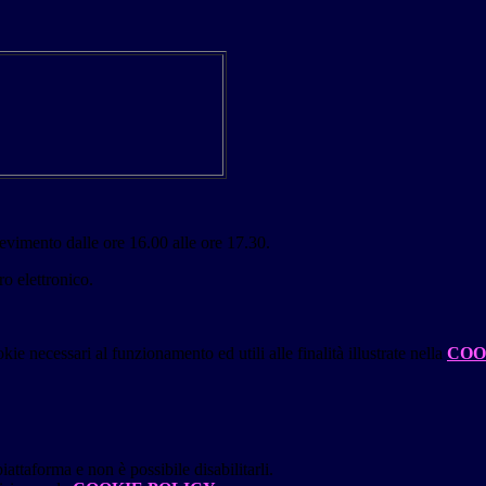
icevimento dalle ore 16.00 alle ore 17.30.
ro elettronico.
kie necessari al funzionamento ed utili alle finalità illustrate nella
COO
attaforma e non è possibile disabilitarli.