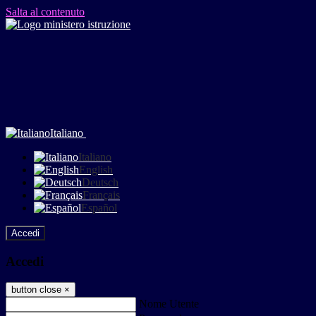
Salta al contenuto
Italiano
Italiano
English
Deutsch
Français
Español
Accedi
Accedi
button close
×
Nome Utente