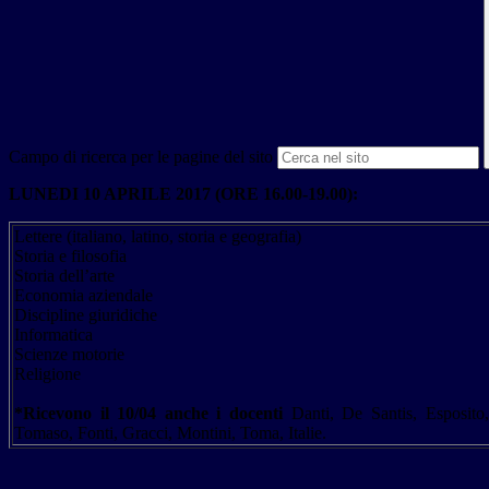
Campo di ricerca per le pagine del sito
LUNEDI 10 APRILE 2017 (ORE 16.00-19.00):
Lettere (italiano, latino, storia e geografia)
Storia e filosofia
Storia dell’arte
Economia aziendale
Discipline giuridiche
Informatica
Scienze motorie
Religione
*Ricevono il 10/04 anche i docenti
Danti, De Santis, Esposito,
Tomaso, Fonti, Gracci, Montini, Toma, Italie.