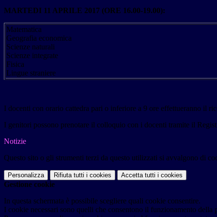
MARTEDI 11 APRILE 2017 (ORE 16.00-19.00):
Matematica
Geografia economica
Scienze naturali
Scienze integrate
Fisica
Lingue straniere
I docenti con orario cattedra pari o inferiore a 9 ore effettueranno il r
I genitori possono prenotare il colloquio con i docenti tramite il Regist
Notizie
Questo sito o gli strumenti terzi da questo utilizzati si avvalgono di coo
Personalizza
Rifiuta tutti
i cookies
Accetta tutti
i cookies
Gestione cookie
In questa schermata è possibile scegliere quali cookie consentire.
I cookie necessari sono quelli che consentono il funzionamento della pi