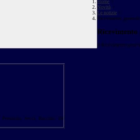
Home
>
Novità
>
Le notizie
>
Ricevimento generale
Ricevimento 
Il Ricevimento general
 Peruzzini, Secci, Baccani, Di