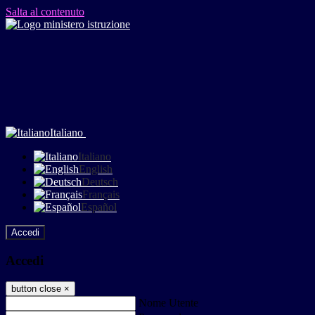
Salta al contenuto
Italiano
Italiano
English
Deutsch
Français
Español
Accedi
Accedi
button close
×
Nome Utente