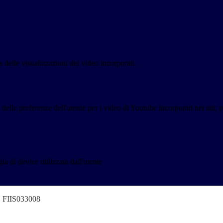
delle visualizzazioni dei video incorporati.
lle preferenze dell'utente per i video di Youtube incorporati nei siti; pu
a di device utilizzata dall'utente
o" FIIS033008