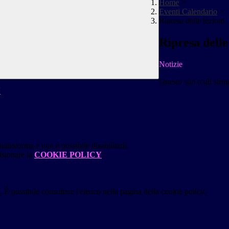
Home
>
Eventi Calendario
>
Ripresa delle lezioni
Ripresa delle
Notizie
Questo sito o gli stru
Y
.
attaforma e non è possibile disabilitarli.
isionare la
COOKIE POLICY
.
 È possibile consultare l'elenco nella pagina della cookie policy.