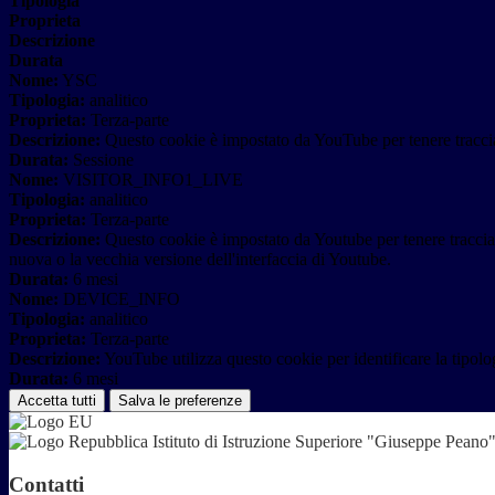
Tipologia
Proprieta
Descrizione
Durata
Nome:
YSC
Tipologia:
analitico
Proprieta:
Terza-parte
Descrizione:
Questo cookie è impostato da YouTube per tenere traccia 
Durata:
Sessione
Nome:
VISITOR_INFO1_LIVE
Tipologia:
analitico
Proprieta:
Terza-parte
Descrizione:
Questo cookie è impostato da Youtube per tenere traccia de
nuova o la vecchia versione dell'interfaccia di Youtube.
Durata:
6 mesi
Nome:
DEVICE_INFO
Tipologia:
analitico
Proprieta:
Terza-parte
Descrizione:
YouTube utilizza questo cookie per identificare la tipologi
Durata:
6 mesi
Accetta tutti
Salva le preferenze
Istituto di Istruzione Superiore "Giuseppe Pean
Contatti