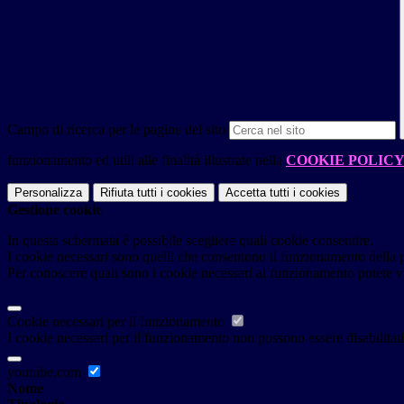
Campo di ricerca per le pagine del sito
funzionamento ed utili alle finalità illustrate nella
COOKIE POLIC
Personalizza
Rifiuta tutti
i cookies
Accetta tutti
i cookies
Gestione cookie
In questa schermata è possibile scegliere quali cookie consentire.
I cookie necessari sono quelli che consentono il funzionamento della pi
Per conoscere quali sono i cookie necessari al funzionamento potete v
Cookie necessari per il funzionamento
I cookie necessari per il funzionamento non possono essere disabilitati.
youtube.com
Nome