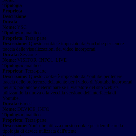
Tipologia
Proprieta
Descrizione
Durata
Nome:
YSC
Tipologia:
analitico
Proprieta:
Terza-parte
Descrizione:
Questo cookie è impostato da YouTube per tenere
traccia delle visualizzazioni dei video incorporati.
Durata:
Sessione
Nome:
VISITOR_INFO1_LIVE
Tipologia:
analitico
Proprieta:
Terza-parte
Descrizione:
Questo cookie è impostato da Youtube per tenere
traccia delle preferenze dell'utente per i video di Youtube incorporati
nei siti; può anche determinare se il visitatore del sito web sta
utilizzando la nuova o la vecchia versione dell'interfaccia di
Youtube.
Durata:
6 mesi
Nome:
DEVICE_INFO
Tipologia:
analitico
Proprieta:
Terza-parte
Descrizione:
YouTube utilizza questo cookie per identificare la
tipologia di device utilizzata dall'utente