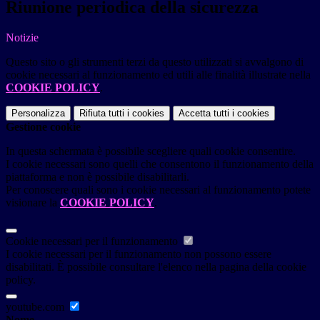
Riunione periodica della sicurezza
Notizie
Questo sito o gli strumenti terzi da questo utilizzati si avvalgono di
cookie necessari al funzionamento ed utili alle finalità illustrate nella
COOKIE POLICY
.
Personalizza
Rifiuta tutti
i cookies
Accetta tutti
i cookies
Gestione cookie
In questa schermata è possibile scegliere quali cookie consentire.
I cookie necessari sono quelli che consentono il funzionamento della
piattaforma e non è possibile disabilitarli.
Per conoscere quali sono i cookie necessari al funzionamento potete
visionare la
COOKIE POLICY
.
Cookie necessari per il funzionamento
I cookie necessari per il funzionamento non possono essere
disabilitati. È possibile consultare l'elenco nella pagina della cookie
policy.
youtube.com
Nome