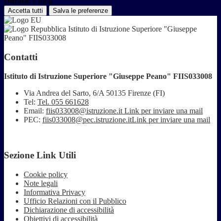
Durata:
6 mesi
Accetta tutti
Salva le preferenze
Istituto di Istruzione Superiore "Giuseppe
Peano" FIIS033008
Contatti
Istituto di Istruzione Superiore "Giuseppe Peano" FIIS033008
Via Andrea del Sarto, 6/A 50135 Firenze (FI)
Tel:
Tel. 055 661628
Email:
fiis033008@istruzione.it
Link per inviare una mail
PEC:
fiis033008@pec.istruzione.it
Link per inviare una mail
Sezione Link Utili
Cookie policy
Note legali
Informativa Privacy
Ufficio Relazioni con il Pubblico
Dichiarazione di accessibilità
Obiettivi di accessibilità