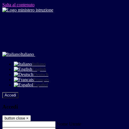
Salta al contenuto
Italiano
Italiano
English
Deutsch
Français
Español
Accedi
Accedi
button close
×
Nome Utente