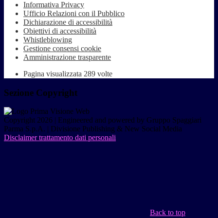
Informativa Privacy
Ufficio Relazioni con il Pubblico
Dichiarazione di accessibilità
Obiettivi di accessibilità
Whistleblowing
Gestione consensi cookie
Amministrazione trasparente
Pagina visualizzata
289
volte
Sezione Copyright
Copyright 2026 | Engineered and powered by Gruppo Spaggiari
Parma S.p.A. | Divisione Publishing & New Social Media
Disclaimer trattamento dati personali
Back to top