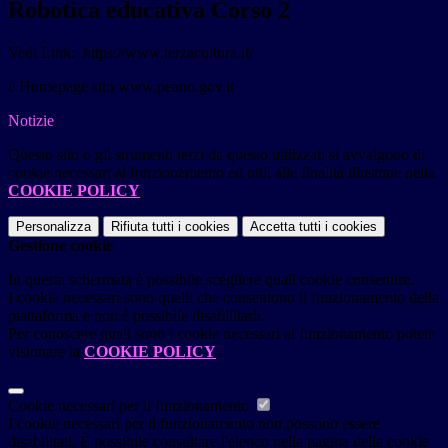
Robotica educativa Corso 2
Vedi Link: https://www.terzacultura.it/
e Homepage sito www.peano.gov.it
Notizie
Questo sito o gli strumenti terzi da questo utilizzati si avvalgono di
cookie necessari al funzionamento ed utili alle finalità illustrate nella
COOKIE POLICY
.
Personalizza
Rifiuta tutti
i cookies
Accetta tutti
i cookies
Gestione cookie
In questa schermata è possibile scegliere quali cookie consentire.
I cookie necessari sono quelli che consentono il funzionamento della
piattaforma e non è possibile disabilitarli.
Per conoscere quali sono i cookie necessari al funzionamento potete
visionare la
COOKIE POLICY
.
Cookie necessari per il funzionamento
I cookie necessari per il funzionamento non possono essere
disabilitati. È possibile consultare l'elenco nella pagina della cookie