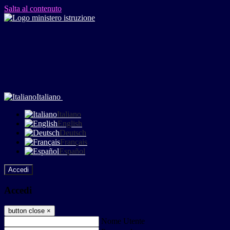
Salta al contenuto
Italiano
Italiano
English
Deutsch
Français
Español
Accedi
Accedi
button close
×
Nome Utente