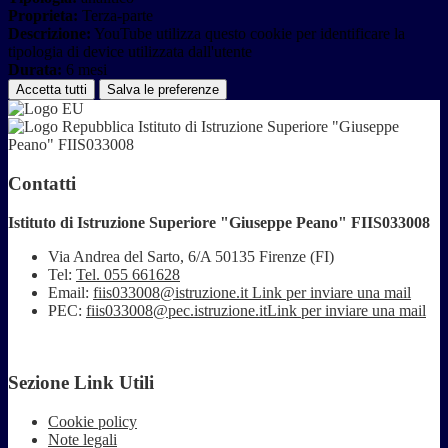
Proprieta:
Terza-parte
Descrizione:
YouTube utilizza questo cookie per identificare la
tipologia di device utilizzata dall'utente
Durata:
6 mesi
Accetta tutti
Salva le preferenze
Istituto di Istruzione Superiore "Giuseppe
Peano" FIIS033008
Contatti
Istituto di Istruzione Superiore "Giuseppe Peano" FIIS033008
Via Andrea del Sarto, 6/A 50135 Firenze (FI)
Tel:
Tel. 055 661628
Email:
fiis033008@istruzione.it
Link per inviare una mail
PEC:
fiis033008@pec.istruzione.it
Link per inviare una mail
Sezione Link Utili
Cookie policy
Note legali