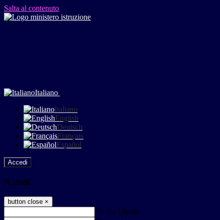
Salta al contenuto
Italiano
Italiano
English
Deutsch
Français
Español
Accedi
Accedi
button close
×
Nome Utente