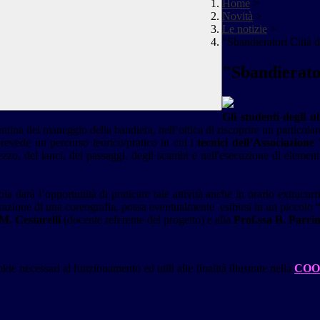
Home
>
Novità
>
Le notizie
>
"Sbandieratori Città d
"Sbandierator
Gli studenti degli ul
ntina del maneggio della bandiera, nell’ottica di riscoprire un particolar
prevede un percorso teorico/pratico in cui i
tecnici dell’Associazione
zzo, dei lanci, dei passaggi, degli scambi e nell'esecuzione di elementi 
ola darà l’opportunità di praticare tale attività anche in orario extracur
parazione di una coreografia, possa eventualmente esibirsi in un piccolo 
M. Cestarelli
(docente referente del progetto) e alla
Prof.ssa B. Parrin
kie necessari al funzionamento ed utili alle finalità illustrate nella
COO