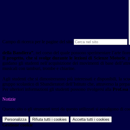
Campo di ricerca per le pagine del sito
della Bandiera”
, nel corso del quale possono sperimentare l’arte fiore
Il progetto, che si svolge durante le lezioni di Scienze Motorie
, 
guidano gli studenti nell’acquisizione dei movimenti di base dell’attre
musicali con tamburi, trombe e chiarine.
Agli studenti che si dimostreranno più interessati e disponibili, la scu
gruppo scolastico di Sbandieratori dell’Istituto che, attraverso la pre
Per ulteriori informazioni gli studenti possono rivolgersi alla
Prof.ssa 
Notizie
Questo sito o gli strumenti terzi da questo utilizzati si avvalgono di coo
Personalizza
Rifiuta tutti
i cookies
Accetta tutti
i cookies
Gestione cookie