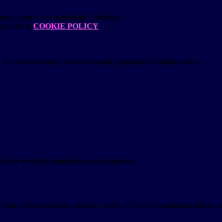
attaforma e non è possibile disabilitarli.
isionare la
COOKIE POLICY
.
 È possibile consultare l'elenco nella pagina della cookie policy.
delle visualizzazioni dei video incorporati.
lle preferenze dell'utente per i video di Youtube incorporati nei siti; pu