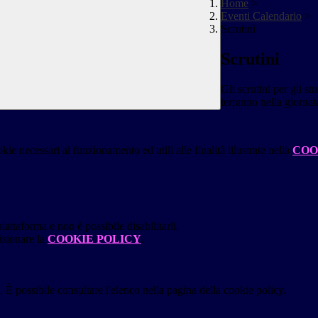
Home
>
Eventi Calendario
>
Scrutini
Scrutini
Gli scrutini per gli st
terranno nella giornat
kie necessari al funzionamento ed utili alle finalità illustrate nella
COO
attaforma e non è possibile disabilitarli.
isionare la
COOKIE POLICY
.
 È possibile consultare l'elenco nella pagina della cookie policy.