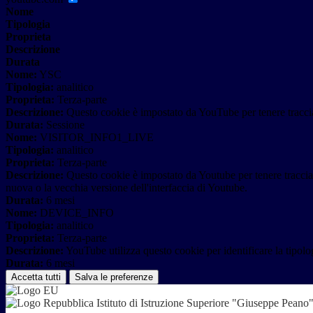
Nome
Tipologia
Proprieta
Descrizione
Durata
Nome:
YSC
Tipologia:
analitico
Proprieta:
Terza-parte
Descrizione:
Questo cookie è impostato da YouTube per tenere traccia 
Durata:
Sessione
Nome:
VISITOR_INFO1_LIVE
Tipologia:
analitico
Proprieta:
Terza-parte
Descrizione:
Questo cookie è impostato da Youtube per tenere traccia de
nuova o la vecchia versione dell'interfaccia di Youtube.
Durata:
6 mesi
Nome:
DEVICE_INFO
Tipologia:
analitico
Proprieta:
Terza-parte
Descrizione:
YouTube utilizza questo cookie per identificare la tipologi
Durata:
6 mesi
Accetta tutti
Salva le preferenze
Istituto di Istruzione Superiore "Giuseppe Pean