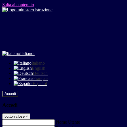
Salta al contenuto
Italiano
Italiano
English
Deutsch
Français
Español
Accedi
Accedi
button close
×
Nome Utente