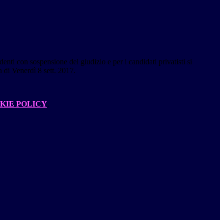
udenti con sospensione del giudizio e per i candidati privatisti si
a di Venerdì 8 sett. 2017.
KIE POLICY
.