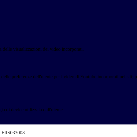
delle visualizzazioni dei video incorporati.
lle preferenze dell'utente per i video di Youtube incorporati nei siti; pu
a di device utilizzata dall'utente
o" FIIS033008