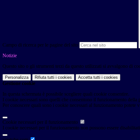
Campo di ricerca per le pagine del sito
Notizie
Questo sito o gli strumenti terzi da questo utilizzati si avvalgono di coo
Personalizza
Rifiuta tutti
i cookies
Accetta tutti
i cookies
Gestione cookie
In questa schermata è possibile scegliere quali cookie consentire.
I cookie necessari sono quelli che consentono il funzionamento della pi
Per conoscere quali sono i cookie necessari al funzionamento potete v
Cookie necessari per il funzionamento
I cookie necessari per il funzionamento non possono essere disabilitati.
youtube.com