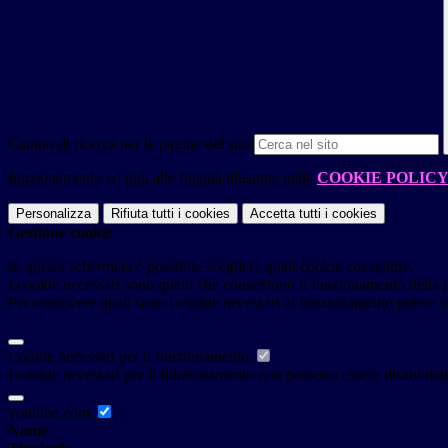
Campo di ricerca per le pagine del sito
funzionamento ed utili alle finalità illustrate nella
COOKIE POLIC
Personalizza
Rifiuta tutti
i cookies
Accetta tutti
i cookies
Gestione cookie
In questa schermata è possibile scegliere quali cookie consentire.
I cookie necessari sono quelli che consentono il funzionamento della pi
Per conoscere quali sono i cookie necessari al funzionamento potete v
Cookie necessari per il funzionamento
I cookie necessari per il funzionamento non possono essere disabilitati.
youtube.com
Nome