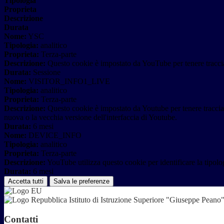
Tipologia
Proprieta
Descrizione
Durata
Nome:
YSC
Tipologia:
analitico
Proprieta:
Terza-parte
Descrizione:
Questo cookie è impostato da YouTube per tenere traccia 
Durata:
Sessione
Nome:
VISITOR_INFO1_LIVE
Tipologia:
analitico
Proprieta:
Terza-parte
Descrizione:
Questo cookie è impostato da Youtube per tenere traccia de
nuova o la vecchia versione dell'interfaccia di Youtube.
Durata:
6 mesi
Nome:
DEVICE_INFO
Tipologia:
analitico
Proprieta:
Terza-parte
Descrizione:
YouTube utilizza questo cookie per identificare la tipologi
Durata:
6 mesi
Accetta tutti
Salva le preferenze
Istituto di Istruzione Superiore "Giuseppe Pean
Contatti