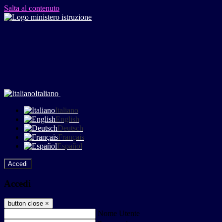
Salta al contenuto
Italiano
Italiano
English
Deutsch
Français
Español
Accedi
Accedi
button close
×
Nome Utente