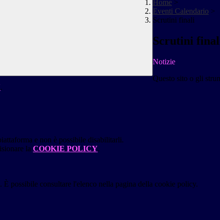
Home
>
Eventi Calendario
>
Scrutini finali
Scrutini final
Notizie
Questo sito o gli stru
Y
.
attaforma e non è possibile disabilitarli.
isionare la
COOKIE POLICY
.
 È possibile consultare l'elenco nella pagina della cookie policy.