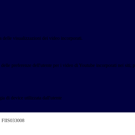
delle visualizzazioni dei video incorporati.
lle preferenze dell'utente per i video di Youtube incorporati nei siti; pu
a di device utilizzata dall'utente
o" FIIS033008