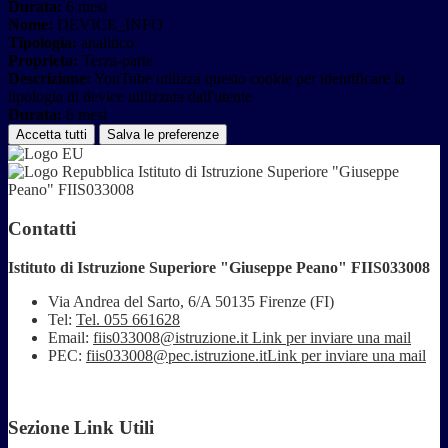
Durata:
6 mesi
Nome:
DEVICE_INFO
Tipologia:
analitico
Proprieta:
Terza-parte
Descrizione:
YouTube utilizza questo cookie per identificare la
tipologia di device utilizzata dall'utente
Durata:
6 mesi
Accetta tutti
Salva le preferenze
Istituto di Istruzione Superiore "Giuseppe
Peano" FIIS033008
Contatti
Istituto di Istruzione Superiore "Giuseppe Peano" FIIS033008
Via Andrea del Sarto, 6/A 50135 Firenze (FI)
Tel:
Tel. 055 661628
Email:
fiis033008@istruzione.it
Link per inviare una mail
PEC:
fiis033008@pec.istruzione.it
Link per inviare una mail
Sezione Link Utili