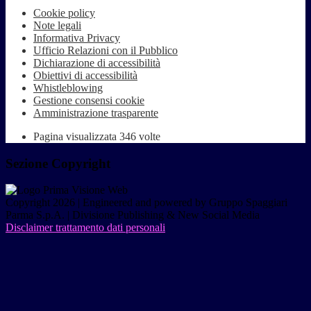
Cookie policy
Note legali
Informativa Privacy
Ufficio Relazioni con il Pubblico
Dichiarazione di accessibilità
Obiettivi di accessibilità
Whistleblowing
Gestione consensi cookie
Amministrazione trasparente
Pagina visualizzata
346
volte
Sezione Copyright
Copyright 2026 | Engineered and powered by Gruppo Spaggiari
Parma S.p.A. | Divisione Publishing & New Social Media
Disclaimer trattamento dati personali