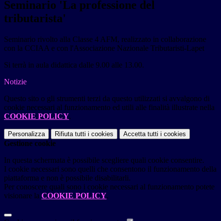
Seminario 'La professione del
tributarista'
Seminario rivolto alla
Classe 4 AFM
, realizzato in collaborazione
con la CCIAA e con l'Associazione Nazionale Tributaristi-Lapet
Si terrà in aula didattica dalle 9.00 alle 13.00.
Notizie
Questo sito o gli strumenti terzi da questo utilizzati si avvalgono di
cookie necessari al funzionamento ed utili alle finalità illustrate nella
COOKIE POLICY
.
Personalizza
Rifiuta tutti
i cookies
Accetta tutti
i cookies
Gestione cookie
In questa schermata è possibile scegliere quali cookie consentire.
I cookie necessari sono quelli che consentono il funzionamento della
piattaforma e non è possibile disabilitarli.
Per conoscere quali sono i cookie necessari al funzionamento potete
visionare la
COOKIE POLICY
.