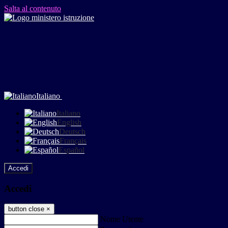
Salta al contenuto
Italiano
Italiano
English
Deutsch
Français
Español
Accedi
Accedi
button close
×
Nome Utente