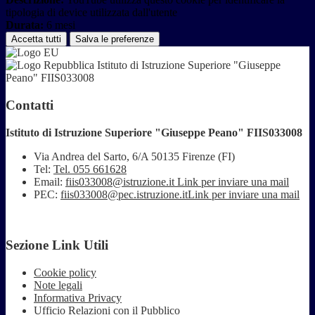
tipologia di device utilizzata dall'utente
Durata:
6 mesi
Accetta tutti
Salva le preferenze
Istituto di Istruzione Superiore "Giuseppe
Peano" FIIS033008
Contatti
Istituto di Istruzione Superiore "Giuseppe Peano" FIIS033008
Via Andrea del Sarto, 6/A 50135 Firenze (FI)
Tel:
Tel. 055 661628
Email:
fiis033008@istruzione.it
Link per inviare una mail
PEC:
fiis033008@pec.istruzione.it
Link per inviare una mail
Sezione Link Utili
Cookie policy
Note legali
Informativa Privacy
Ufficio Relazioni con il Pubblico