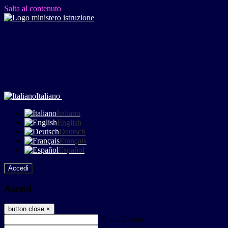
Salta al contenuto
Italiano
Italiano
English
Deutsch
Français
Español
Accedi
Accedi
button close
×
Nome Utente