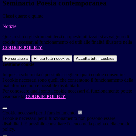
Seminario Poesia contemporanea
Classi quarte e quinte
Notizie
Questo sito o gli strumenti terzi da questo utilizzati si avvalgono di
cookie necessari al funzionamento ed utili alle finalità illustrate nella
COOKIE POLICY
.
Personalizza
Rifiuta tutti
i cookies
Accetta tutti
i cookies
Gestione cookie
In questa schermata è possibile scegliere quali cookie consentire.
I cookie necessari sono quelli che consentono il funzionamento della
piattaforma e non è possibile disabilitarli.
Per conoscere quali sono i cookie necessari al funzionamento potete
visionare la
COOKIE POLICY
.
Cookie necessari per il funzionamento
I cookie necessari per il funzionamento non possono essere
disabilitati. È possibile consultare l'elenco nella pagina della cookie
policy.