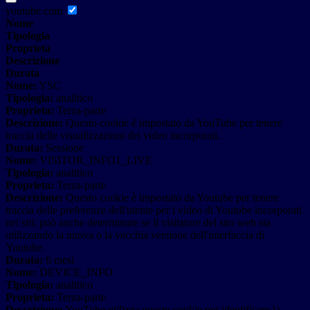
youtube.com
Nome
Tipologia
Proprieta
Descrizione
Durata
Nome:
YSC
Tipologia:
analitico
Proprieta:
Terza-parte
Descrizione:
Questo cookie è impostato da YouTube per tenere
traccia delle visualizzazioni dei video incorporati.
Durata:
Sessione
Nome:
VISITOR_INFO1_LIVE
Tipologia:
analitico
Proprieta:
Terza-parte
Descrizione:
Questo cookie è impostato da Youtube per tenere
traccia delle preferenze dell'utente per i video di Youtube incorporati
nei siti; può anche determinare se il visitatore del sito web sta
utilizzando la nuova o la vecchia versione dell'interfaccia di
Youtube.
Durata:
6 mesi
Nome:
DEVICE_INFO
Tipologia:
analitico
Proprieta:
Terza-parte
Descrizione:
YouTube utilizza questo cookie per identificare la