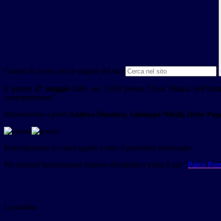
Campo di ricerca per le pagine del sito
Il giorno
27 maggio
dalle ore 15:00 presso l'Aula Magna dell'Isti
contemporanea".
Interverranno i poeti
Andrea Donaera, Giuseppe Nibali, Irene Pag
Parteciperanno le classi quinte e tutto il personale interessato.
Per ulteriori informazioni relative all'iniziativa visita il sito "
Parco Poe
Locandina