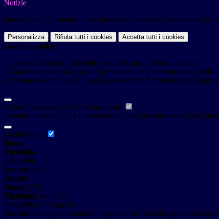
Notizie
Questo sito o gli strumenti terzi da questo utilizzati si avvalgono di coo
Personalizza
Rifiuta tutti
i cookies
Accetta tutti
i cookies
Gestione cookie
In questa schermata è possibile scegliere quali cookie consentire.
I cookie necessari sono quelli che consentono il funzionamento della pi
Per conoscere quali sono i cookie necessari al funzionamento potete v
Cookie necessari per il funzionamento
I cookie necessari per il funzionamento non possono essere disabilitati.
youtube.com
Nome
Tipologia
Proprieta
Descrizione
Durata
Nome:
YSC
Tipologia:
analitico
Proprieta:
Terza-parte
Descrizione:
Questo cookie è impostato da YouTube per tenere traccia 