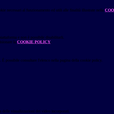
kie necessari al funzionamento ed utili alle finalità illustrate nella
COO
attaforma e non è possibile disabilitarli.
isionare la
COOKIE POLICY
.
 È possibile consultare l'elenco nella pagina della cookie policy.
delle visualizzazioni dei video incorporati.