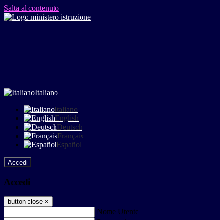
Salta al contenuto
Italiano
Italiano
English
Deutsch
Français
Español
Accedi
Accedi
button close
×
Nome Utente