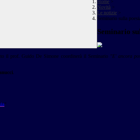
Home
>
Novità
>
Le notizie
>
Seminario sulla poesi
Seminario sul
tuto il prof. Guido De Simone coordinerà il Seminario
"E' ancora pos
anucci
.
sia
"