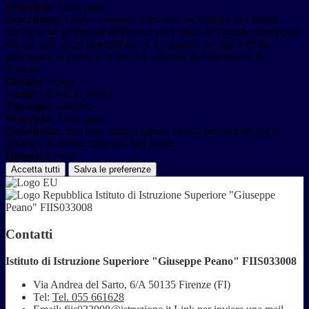
Proprieta:
Terza-parte
Descrizione:
Questo cookie è impostato da Youtube per tenere
traccia delle preferenze dell'utente per i video di Youtube incorporati
nei siti; può anche determinare se il visitatore del sito web sta
utilizzando la nuova o la vecchia versione dell'interfaccia di
Youtube.
Durata:
6 mesi
Nome:
DEVICE_INFO
Tipologia:
analitico
Proprieta:
Terza-parte
Descrizione:
YouTube utilizza questo cookie per identificare la
tipologia di device utilizzata dall'utente
Durata:
6 mesi
Accetta tutti
Salva le preferenze
Istituto di Istruzione Superiore "Giuseppe
Peano" FIIS033008
Contatti
Istituto di Istruzione Superiore "Giuseppe Peano" FIIS033008
Via Andrea del Sarto, 6/A 50135 Firenze (FI)
Tel:
Tel. 055 661628