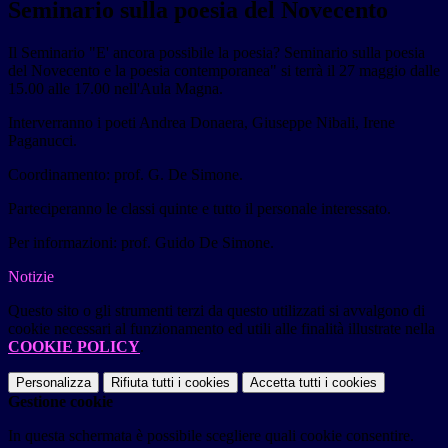
Seminario sulla poesia del Novecento
Il Seminario "E' ancora possibile la poesia? Seminario sulla poesia
del Novecento e la poesia contemporanea" si terrà il 27 maggio dalle
15.00 alle 17.00 nell'Aula Magna.
Interverranno i poeti Andrea Donaera, Giuseppe Nibali, Irene
Paganucci.
Coordinamento: prof. G. De Simone.
Parteciperanno le classi quinte e tutto il personale interessato.
Per informazioni: prof. Guido De Simone.
Notizie
Questo sito o gli strumenti terzi da questo utilizzati si avvalgono di
cookie necessari al funzionamento ed utili alle finalità illustrate nella
COOKIE POLICY
.
Personalizza
Rifiuta tutti
i cookies
Accetta tutti
i cookies
Gestione cookie
In questa schermata è possibile scegliere quali cookie consentire.