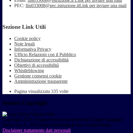
Email:
fiis033008@istruzione.it
Link per inviare una mail
PEC:
fiis033008@pec.istruzione.it
Link per inviare una mail
Sezione Link Utili
Cookie policy
Note legali
Informativa Privacy
Ufficio Relazioni con il Pubblico
Dichiarazione di accessibilità
Obiettivi di accessibilità
Whistleblowing
Gestione consensi cookie
Amministrazione trasparente
Pagina visualizzata
335
volte
Sezione Copyright
Copyright 2026 | Engineered and powered by Gruppo Spaggiari
Parma S.p.A. | Divisione Publishing & New Social Media
Disclaimer trattamento dati personali