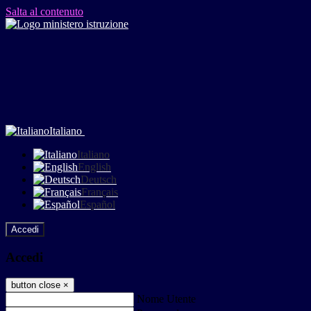
Salta al contenuto
Italiano
Italiano
English
Deutsch
Français
Español
Accedi
Accedi
button close
×
Nome Utente