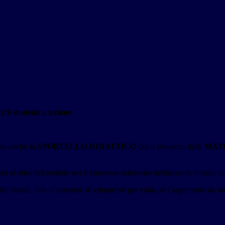
 di
8 studenti a lezione
.
vo anche lo
SPORTELLO DIDATTICO
per il recupero della
MAT
rà al ritiro del modulo per il consenso informato debitamente firmato dai
tri alunni, fino al massimo di cinque/sei per volta, se l’argomento da trat