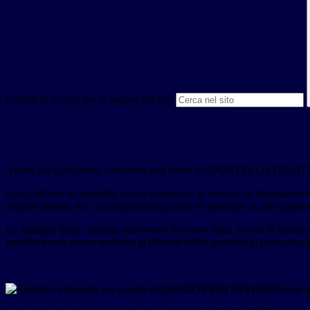
Campo di ricerca per le pagine del sito
Anche per quest'anno scolastico sarà attivo lo SPORTELLO DIDATTICO, at
Con l’attività di sportello alcuni insegnanti si mettono a disposizione
singolo alunno, nel caso questi ritenga utile di usufruire di tale opportu
Le famiglie degli studenti minorenni ricevono dalla scuola il modulo p
modulo dovrà essere restituito al docente dello sportello al primo inco
Da
GIOVEDI 28/11/2019
sarà a