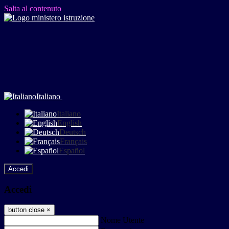
Salta al contenuto
Italiano
Italiano
English
Deutsch
Français
Español
Accedi
Accedi
button close
×
Nome Utente