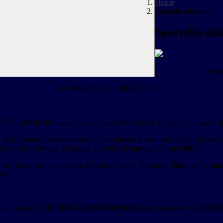
Home
>
Sportello didattico
Sportello did
Iniz
lo SPORTELLO DIDATTICO.
tività di supporto individuale allo studio e all’apprendimento, aperto 
 degli alunni, per rispondere ai loro quesiti e risolvere dubbi. Il serv
nità o sia orientato dai propri docenti a frequentare lo sportello.
er esprimere il consenso informato sullo “Sportello didattico” e autori
ntro.
ttivo anche lo
SPORTELLO DIDATTICO
per il recupero del
TEDE