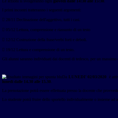
Le lezioni si svolgeranno ogni
giovedì dalle 14:30 alle 15:30
.
I primi incontri tratteranno i seguenti argomenti:
 28/11 Declinazione dell'aggettivo, tutti i casi.
 05/12 Lettura, comprensione e riassunto di un testo
 12/12 Costruzione della frase/verbi forti e deboli.
 19/12 Lettura e comprensione di un testo.
Gli alunni saranno individuati dai docenti di tedesco, per un massimo
Da
LUNEDI' 02/03/2020
è atti
lunedì dalle 14.30 alle 15.30
.
La prenotazione potrà essere effettuata presso la docente che provvede
Lo studente potrà fruire dello sportello individualmente o insieme ad al