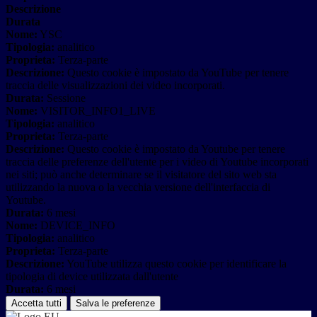
Descrizione
Durata
Nome:
YSC
Tipologia:
analitico
Proprieta:
Terza-parte
Descrizione:
Questo cookie è impostato da YouTube per tenere
traccia delle visualizzazioni dei video incorporati.
Durata:
Sessione
Nome:
VISITOR_INFO1_LIVE
Tipologia:
analitico
Proprieta:
Terza-parte
Descrizione:
Questo cookie è impostato da Youtube per tenere
traccia delle preferenze dell'utente per i video di Youtube incorporati
nei siti; può anche determinare se il visitatore del sito web sta
utilizzando la nuova o la vecchia versione dell'interfaccia di
Youtube.
Durata:
6 mesi
Nome:
DEVICE_INFO
Tipologia:
analitico
Proprieta:
Terza-parte
Descrizione:
YouTube utilizza questo cookie per identificare la
tipologia di device utilizzata dall'utente
Durata:
6 mesi
Accetta tutti
Salva le preferenze