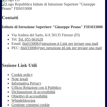
Istituto di Istruzione Superiore "Giuseppe
Peano" FIIS033008
Contatti
Istituto di Istruzione Superiore "Giuseppe Peano" FIIS033008
Via Andrea del Sarto, 6/A 50135 Firenze (FI)
Tel:
Tel. 055 661628
Email:
fiis033008@istruzione.it
Link per inviare una mail
PEC:
fiis033008@pec.istruzione.it
Link per inviare una mail
Sezione Link Utili
Cookie policy
Note legali
Informativa Privacy
Ufficio Relazioni con il Pubblico
Dichiarazione di accessibilità
Obiettivi di accessibilità
Whistleblowing
Gestione consensi cookie