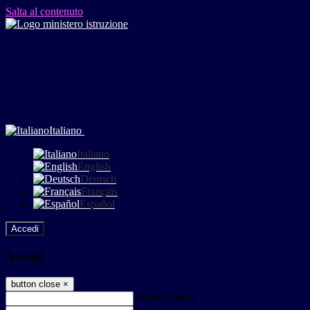
Salta al contenuto
Italiano
Italiano
English
Deutsch
Français
Español
Accedi
Accedi
button close
×
Nome Utente