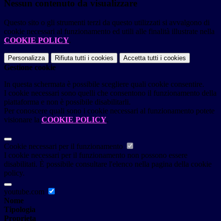
Nessun contenuto da visualizzare
Questo sito o gli strumenti terzi da questo utilizzati si avvalgono di
cookie necessari al funzionamento ed utili alle finalità illustrate nella
COOKIE POLICY
.
Personalizza
Rifiuta tutti
i cookies
Accetta tutti
i cookies
Gestione cookie
In questa schermata è possibile scegliere quali cookie consentire.
I cookie necessari sono quelli che consentono il funzionamento della
piattaforma e non è possibile disabilitarli.
Per conoscere quali sono i cookie necessari al funzionamento potete
visionare la
COOKIE POLICY
.
Cookie necessari per il funzionamento
I cookie necessari per il funzionamento non possono essere
disabilitati. È possibile consultare l'elenco nella pagina della cookie
policy.
youtube.com
Nome
Tipologia
Proprieta