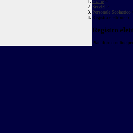
Home
>
Servizi
>
Personale Scolastico
Registro elettronico
Registro elet
Piattaforma online per