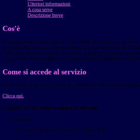
Ulteriori informazioni
A cosa serve
Descrizione breve
Cos'è
Il registro elettronico scolastico è una piattaforma online che permette
genitori, infatti, possono accedere al registro e prendere visione di tutt
stessa per eventuali colloqui. Per di più, Il registro elettronico ha m
scuola, oltre alla possibilità di visionare il proprio rendimento trascritto
Come si accede al servizio
Per accedere al servizio è possibile collegarsi al link di seguito indicat
Clicca qui.
Luoghi in cui viene erogato il servizio
Indirizzo
Via Andrea del Sarto, 6/A 50135 Firenze (FI)