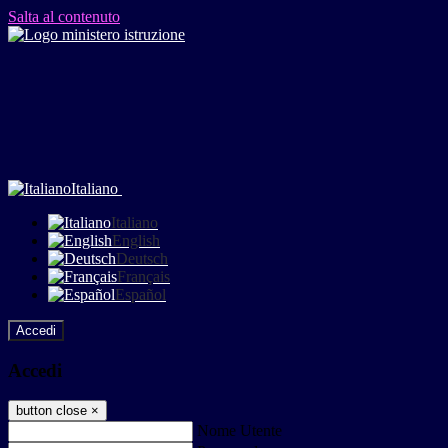
Salta al contenuto
Italiano
Italiano
English
Deutsch
Français
Español
Accedi
Accedi
button close
×
Nome Utente