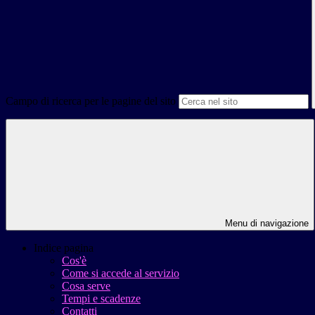
Campo di ricerca per le pagine del sito
Menu di navigazione
Indice pagina
Cos'è
Come si accede al servizio
Cosa serve
Tempi e scadenze
Contatti