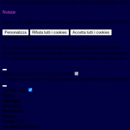
Per ulteriori chiarimenti la prof.ssa Brath, referente del progetto, terr
Notizie
Questo sito o gli strumenti terzi da questo utilizzati si avvalgono di coo
Personalizza
Rifiuta tutti
i cookies
Accetta tutti
i cookies
Gestione cookie
In questa schermata è possibile scegliere quali cookie consentire.
I cookie necessari sono quelli che consentono il funzionamento della pi
Per conoscere quali sono i cookie necessari al funzionamento potete v
Cookie necessari per il funzionamento
I cookie necessari per il funzionamento non possono essere disabilitati.
youtube.com
Nome
Tipologia
Proprieta
Descrizione
Durata
Nome:
YSC
Tipologia:
analitico