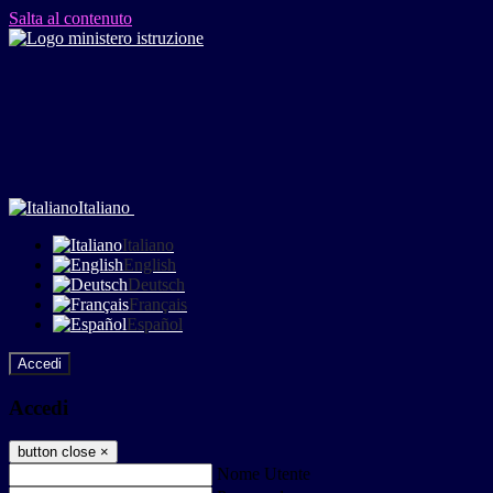
Salta al contenuto
Italiano
Italiano
English
Deutsch
Français
Español
Accedi
Accedi
button close
×
Nome Utente