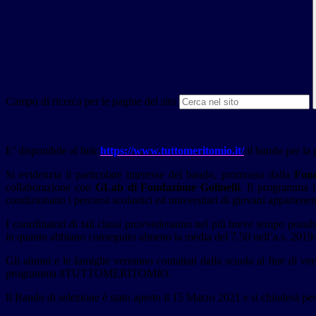
Campo di ricerca per le pagine del sito
E’ disponibile al link
https://www.tuttomeritomio.it/
il bando per la p
Si evidenzia il particolare interesse del bando, promosso dalla
Fon
collaborazione con
GLab di Fondazione Golinelli
. Il programma i
condizionano i percorsi scolastici ed universitari di giovani appartenen
I coordinatori di tali classi provvederanno nel più breve tempo possib
in quanto abbiano conseguito almeno la media del 7,50 nell’a.s. 2019-
Gli alunni e le famiglie verranno contattati dalla scuola al fine di veri
programma #TUTTOMERITOMIO.
Il Bando di selezione è stato aperto il 15 Marzo 2021 e si chiuderà per