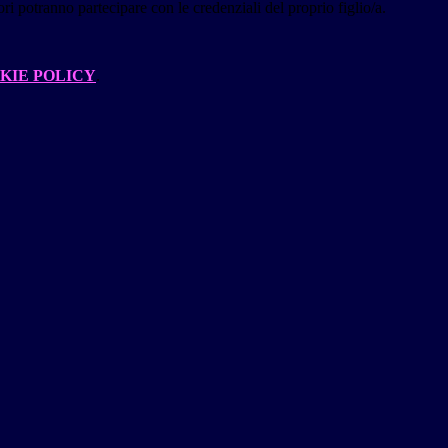
ori potranno partecipare con le credenziali del proprio figlio/a.
KIE POLICY
.