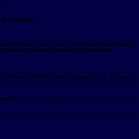
o!
al talento!
sultato dello scorso anno scolastico, anche quest’anno gli studenti
oli avranno la possibilità di candidarsi al Programma
udi di Firenze
,
l’Ufficio Scolastico Regionale per la Toscana
e in
del territorio, rimuovendo gli ostacoli di natura socio-economica che
gmail.com
i nominativi degli allievi in possesso dei prescritti requisiti,
iniziativa ed esprimere la volontà di far partecipare il proprio figlio al