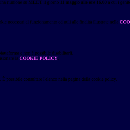
à una riunione su
MEET
il giorno
11 maggio alle ore 16.00
a cui i genit
kie necessari al funzionamento ed utili alle finalità illustrate nella
COO
attaforma e non è possibile disabilitarli.
isionare la
COOKIE POLICY
.
 È possibile consultare l'elenco nella pagina della cookie policy.