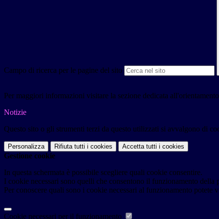
Campo di ricerca per le pagine del sito
Per maggiori informazioni visitare la sezione dedicata all'orientamento
Notizie
Questo sito o gli strumenti terzi da questo utilizzati si avvalgono di coo
Personalizza
Rifiuta tutti
i cookies
Accetta tutti
i cookies
Gestione cookie
In questa schermata è possibile scegliere quali cookie consentire.
I cookie necessari sono quelli che consentono il funzionamento della pi
Per conoscere quali sono i cookie necessari al funzionamento potete v
Cookie necessari per il funzionamento