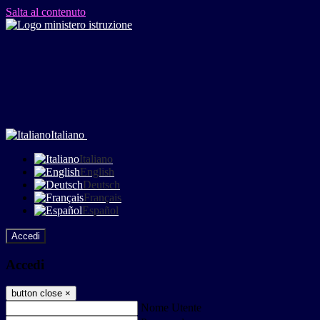
Salta al contenuto
Italiano
Italiano
English
Deutsch
Français
Español
Accedi
Accedi
button close
×
Nome Utente