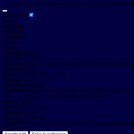
I cookie necessari per il funzionamento non possono essere disabilitati.
youtube.com
Nome
Tipologia
Proprieta
Descrizione
Durata
Nome:
YSC
Tipologia:
analitico
Proprieta:
Terza-parte
Descrizione:
Questo cookie è impostato da YouTube per tenere traccia 
Durata:
Sessione
Nome:
VISITOR_INFO1_LIVE
Tipologia:
analitico
Proprieta:
Terza-parte
Descrizione:
Questo cookie è impostato da Youtube per tenere traccia de
nuova o la vecchia versione dell'interfaccia di Youtube.
Durata:
6 mesi
Nome:
DEVICE_INFO
Tipologia:
analitico
Proprieta:
Terza-parte
Descrizione:
YouTube utilizza questo cookie per identificare la tipologi
Durata:
6 mesi