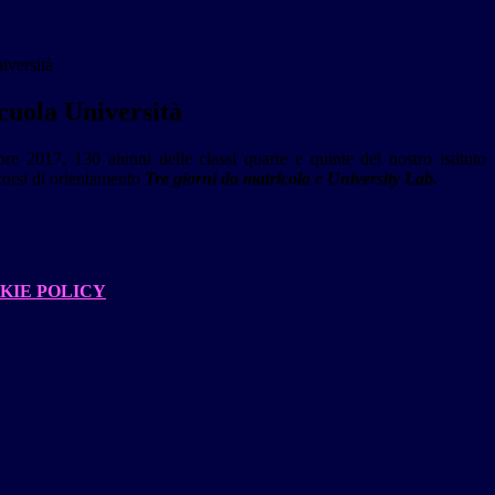
iversità
cuola Università
re 2017, 130 alunni delle classi quarte e quinte del nostro istituto
corsi di orientamento
Tre giorni da matricola
e
University Lab.
KIE POLICY
.