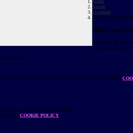
Home
>
Novità
>
Le notizie
>
Alternanza Scuola Un
Alternanza S
Da lunedi 25 settemb
parteciperanno ai per
 universitario.
kie necessari al funzionamento ed utili alle finalità illustrate nella
COO
attaforma e non è possibile disabilitarli.
isionare la
COOKIE POLICY
.