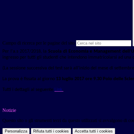
Campo di ricerca per le pagine del sito
Per l'a.s 2017/2018, la
Scuola di Economia e Management dell'Uni
ingresso per tutti gli studenti che intendono immatricolarsi ad una d
(La sessione successiva del test sarà all'inizio del mese di settembre
La prova è fissata al giorno
13 luglio 2017 ore 9.30 Polo delle Scie
Tutti i dettagli al seguente
Link
Notizie
Questo sito o gli strumenti terzi da questo utilizzati si avvalgono di coo
Personalizza
Rifiuta tutti
i cookies
Accetta tutti
i cookies