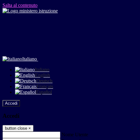
Salta al contenuto
Italiano
Italiano
English
Deutsch
Français
Español
Accedi
Accedi
button close
×
Nome Utente