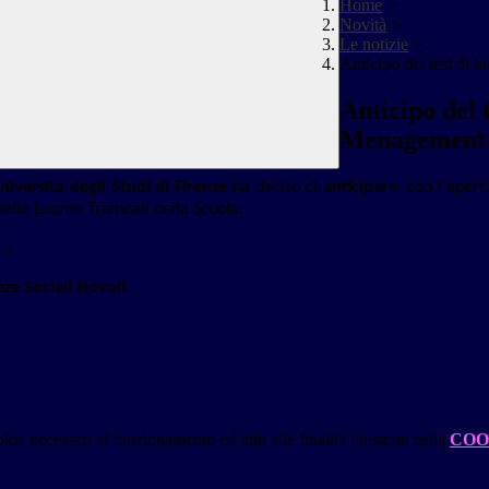
Home
>
Novità
>
Le notizie
>
Anticipo del test di
Anticipo del 
Menagement
versità degli Studi di Firenze
ha deciso di
anticipar
e, con l'apert
elle Lauree Triennali della Scuola.
.)
nze Sociali Novoli
.
kie necessari al funzionamento ed utili alle finalità illustrate nella
COO