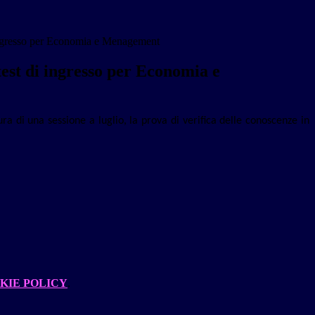
 ingresso per Economia e Menagement
test di ingresso per Economia e
ura di una sessione a luglio, la prova di verifica delle conoscenze in
KIE POLICY
.