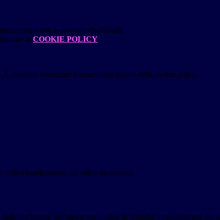
attaforma e non è possibile disabilitarli.
isionare la
COOKIE POLICY
.
 È possibile consultare l'elenco nella pagina della cookie policy.
delle visualizzazioni dei video incorporati.
lle preferenze dell'utente per i video di Youtube incorporati nei siti; pu