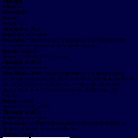
Tipologia
Proprieta
Descrizione
Durata
Nome:
YSC
Tipologia:
analitico
Proprieta:
Terza-parte
Descrizione:
Questo cookie è impostato da YouTube per tenere
traccia delle visualizzazioni dei video incorporati.
Durata:
Sessione
Nome:
VISITOR_INFO1_LIVE
Tipologia:
analitico
Proprieta:
Terza-parte
Descrizione:
Questo cookie è impostato da Youtube per tenere
traccia delle preferenze dell'utente per i video di Youtube incorporati
nei siti; può anche determinare se il visitatore del sito web sta
utilizzando la nuova o la vecchia versione dell'interfaccia di
Youtube.
Durata:
6 mesi
Nome:
DEVICE_INFO
Tipologia:
analitico
Proprieta:
Terza-parte
Descrizione:
YouTube utilizza questo cookie per identificare la
tipologia di device utilizzata dall'utente
Durata:
6 mesi