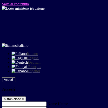
Salta al contenuto
Italiano
Italiano
English
Deutsch
Français
Español
Accedi
Accedi
button close
×
Nome Utente