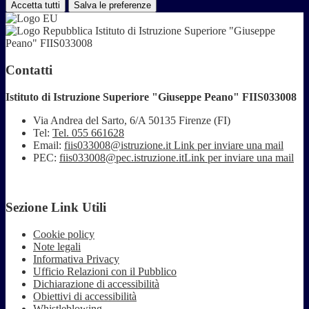
Accetta tutti
Salva le preferenze
Istituto di Istruzione Superiore "Giuseppe
Peano" FIIS033008
Contatti
Istituto di Istruzione Superiore "Giuseppe Peano" FIIS033008
Via Andrea del Sarto, 6/A 50135 Firenze (FI)
Tel:
Tel. 055 661628
Email:
fiis033008@istruzione.it
Link per inviare una mail
PEC:
fiis033008@pec.istruzione.it
Link per inviare una mail
Sezione Link Utili
Cookie policy
Note legali
Informativa Privacy
Ufficio Relazioni con il Pubblico
Dichiarazione di accessibilità
Obiettivi di accessibilità
Whistleblowing