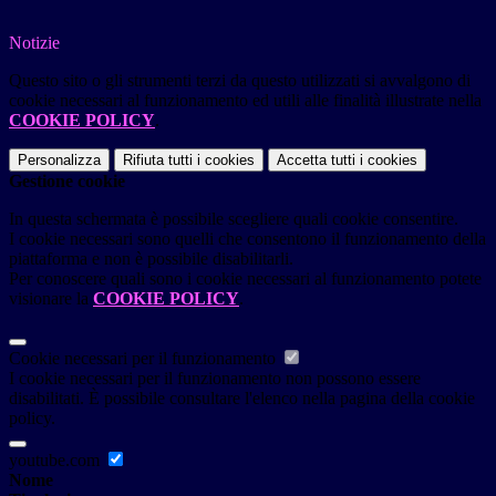
Notizie
Questo sito o gli strumenti terzi da questo utilizzati si avvalgono di
cookie necessari al funzionamento ed utili alle finalità illustrate nella
COOKIE POLICY
.
Personalizza
Rifiuta tutti
i cookies
Accetta tutti
i cookies
Gestione cookie
In questa schermata è possibile scegliere quali cookie consentire.
I cookie necessari sono quelli che consentono il funzionamento della
piattaforma e non è possibile disabilitarli.
Per conoscere quali sono i cookie necessari al funzionamento potete
visionare la
COOKIE POLICY
.
Cookie necessari per il funzionamento
I cookie necessari per il funzionamento non possono essere
disabilitati. È possibile consultare l'elenco nella pagina della cookie
policy.
youtube.com
Nome