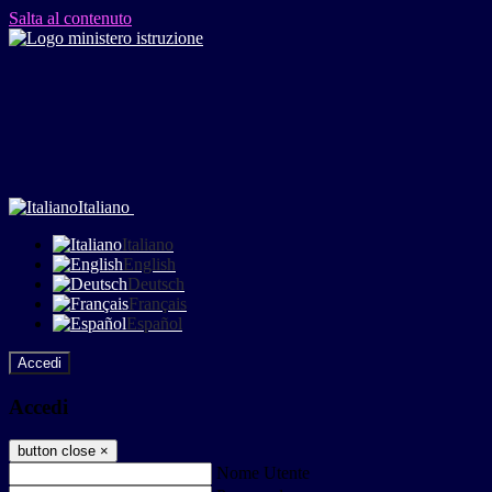
Salta al contenuto
Italiano
Italiano
English
Deutsch
Français
Español
Accedi
Accedi
button close
×
Nome Utente