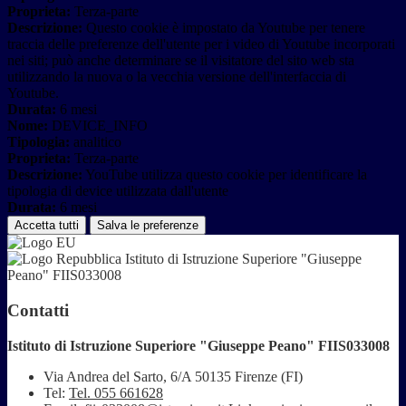
Proprieta:
Terza-parte
Descrizione:
Questo cookie è impostato da Youtube per tenere
traccia delle preferenze dell'utente per i video di Youtube incorporati
nei siti; può anche determinare se il visitatore del sito web sta
utilizzando la nuova o la vecchia versione dell'interfaccia di
Youtube.
Durata:
6 mesi
Nome:
DEVICE_INFO
Tipologia:
analitico
Proprieta:
Terza-parte
Descrizione:
YouTube utilizza questo cookie per identificare la
tipologia di device utilizzata dall'utente
Durata:
6 mesi
Accetta tutti
Salva le preferenze
Istituto di Istruzione Superiore "Giuseppe
Peano" FIIS033008
Contatti
Istituto di Istruzione Superiore "Giuseppe Peano" FIIS033008
Via Andrea del Sarto, 6/A 50135 Firenze (FI)
Tel:
Tel. 055 661628