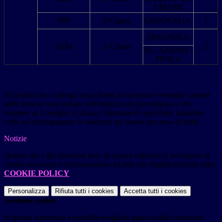
UMANE
INF
2^Classe
GEOGRAFIA
1
SPAGNOLO
AFM
2^Classe
2
EC. AZIEND -
FISICA
Si ricorda che i colloqui sono diretti ad accertare eventuali carenze
nelle materie non studiate nell'indirizzo di provenienza e che
compete al Consiglio di classe l’adozione di specifiche iniziative
volte ad accompagnare lo studente nel nuovo percorso di studi.
Notizie
Questo sito o gli strumenti terzi da questo utilizzati si avvalgono di
cookie necessari al funzionamento ed utili alle finalità illustrate nella
COOKIE POLICY
.
Personalizza
Rifiuta tutti
i cookies
Accetta tutti
i cookies
Gestione cookie
In questa schermata è possibile scegliere quali cookie consentire.