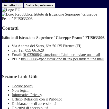
Durata:
6 mesi
Accetta tutti
Salva le preferenze
Istituto di Istruzione Superiore "Giuseppe
Peano" FIIS033008
Contatti
Istituto di Istruzione Superiore "Giuseppe Peano" FIIS033008
Via Andrea del Sarto, 6/A 50135 Firenze (FI)
Tel:
Tel. 055 661628
Email:
fiis033008@istruzione.it
Link per inviare una mail
PEC:
fiis033008@pec.istruzione.it
Link per inviare una mail
Sezione Link Utili
Cookie policy
Note legali
Informativa Privacy
Ufficio Relazioni con il Pubblico
Dichiarazione di accessibilità
Obiettivi di accessibilità