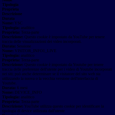
Tipologia
Proprieta
Descrizione
Durata
Nome:
YSC
Tipologia:
analitico
Proprieta:
Terza-parte
Descrizione:
Questo cookie è impostato da YouTube per tenere
traccia delle visualizzazioni dei video incorporati.
Durata:
Sessione
Nome:
VISITOR_INFO1_LIVE
Tipologia:
analitico
Proprieta:
Terza-parte
Descrizione:
Questo cookie è impostato da Youtube per tenere
traccia delle preferenze dell'utente per i video di Youtube incorporati
nei siti; può anche determinare se il visitatore del sito web sta
utilizzando la nuova o la vecchia versione dell'interfaccia di
Youtube.
Durata:
6 mesi
Nome:
DEVICE_INFO
Tipologia:
analitico
Proprieta:
Terza-parte
Descrizione:
YouTube utilizza questo cookie per identificare la
tipologia di device utilizzata dall'utente