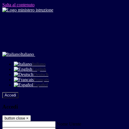
Salta al contenuto
Italiano
Italiano
English
Deutsch
Français
Español
Accedi
Accedi
button close
×
Nome Utente