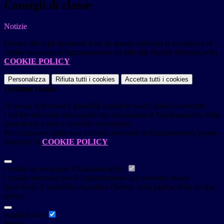
Consigli di classe
Notizie
Questo sito o gli strumenti terzi da questo utilizzati si avvalgono di
cookie necessari al funzionamento ed utili alle finalità illustrate nella
COOKIE POLICY
.
Personalizza
Rifiuta tutti
i cookies
Accetta tutti
i cookies
Gestione cookie
In questa schermata è possibile scegliere quali cookie consentire.
I cookie necessari sono quelli che consentono il funzionamento della
piattaforma e non è possibile disabilitarli.
Per conoscere quali sono i cookie necessari al funzionamento potete
visionare la
COOKIE POLICY
.
Cookie necessari per il funzionamento
I cookie necessari per il funzionamento non possono essere
disabilitati. È possibile consultare l'elenco nella pagina della cookie
policy.
youtube.com
Nome