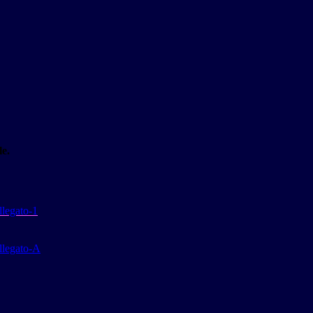
le.
legato-1
llegato-A