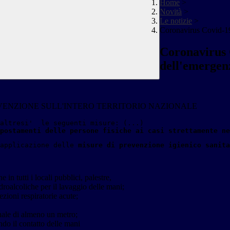
Home
>
Novità
>
Le notizie
>
Coronavirus Covid-19
Coronavirus 
dell'emergen
 PREVENZIONE SULL'INTERO TERRITORIO NAZIONALE
altresi'  le seguenti misure: (...) 
postamenti delle persone fisiche ai casi strettamente ne
applicazione delle 
misure di prevenzione igienico sanita
in tutti i locali pubblici, palestre,
droalcoliche per il lavaggio delle mani;
ezioni respiratorie acute;
onale di almeno un metro;
ando il contatto delle mani