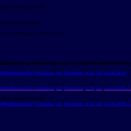
rante l'attivita' sportiva;
 prescritti dal medico;
i presta assistenza a persone malate.
ndirizzo per la gestione del percorso COVID-19 in ambito territoria
d=5249808&nomeFile=Ordinanza_del_Presidente_n.34_del_14-04-2020
249810&nomeFile=
Ordinanza_del_Presidente_n.34_
del_14-04-2020-Al
19 in ambito territoriale
d=5249809&nomeFile=Ordinanza_del_Presidente_n.34_del_14-04-2020-A