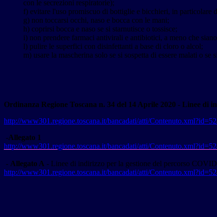
con le secrezioni respiratorie);
f) evitare l'uso promiscuo di bottiglie e bicchieri, in particolare du
g) non toccarsi occhi, naso e bocca con le mani;
h) coprirsi bocca e naso se si starnutisce o tossisce;
i) non prendere farmaci antivirali e antibiotici, a meno che siano
l) pulire le superfici con disinfettanti a base di cloro o alcol;
m) usare la mascherina solo se si sospetta di essere malati o se s
Ordinanza Regione Toscana n. 34 del 14 Aprile 2020 -
Linee di i
http://www301.regione.toscana.it/bancadati/atti/Contenuto.xml?i
-
Allegato 1
http://www301.regione.toscana.
it/bancadati/atti/Contenuto.
xml?id=5
-
Allegato A
- Linee di indirizzo per la gestione del percorso COVID-
http://www301.regione.toscana.it/bancadati/atti/Contenuto.xml?i