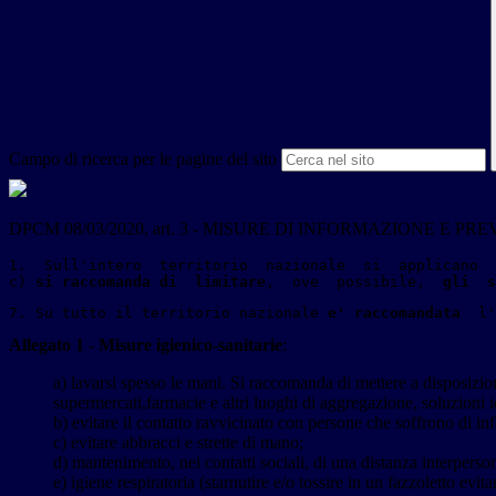
Campo di ricerca per le pagine del sito
DPCM 08/03/2020, art. 3 - MISURE DI INFORMAZIONE E
1.  Sull'intero  territorio  nazionale  si  applicano  
c) 
si raccomanda di  limitare
,  ove  possibile,  
gli  s
7. Su tutto il territorio nazionale 
e' raccomandata
  l'
Allegato 1
-
Misure igienico-sanitarie
:
a) lavarsi spesso le mani. Si raccomanda di mettere a disposizione 
supermercati,farmacie e altri luoghi di aggregazione, soluzioni i
b) evitare il contatto ravvicinato con persone che soffrono di inf
c) evitare abbracci e strette di mano;
d) mantenimento, nei contatti sociali, di una distanza interpers
e) igiene respiratoria (starnutire e/o tossire in un fazzoletto evit