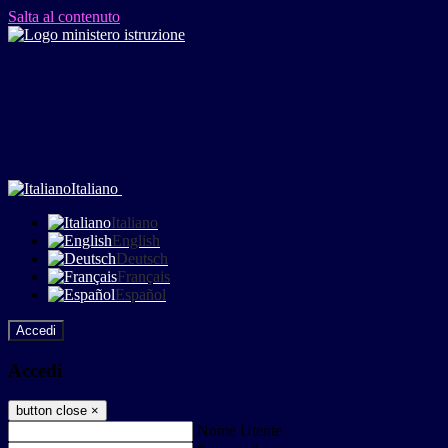
Salta al contenuto
Italiano
Italiano
English
Deutsch
Français
Español
Accedi
Accedi
button close
×
Nome Utente