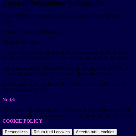
Corso di formazione Italiascuola
Corso di Formazione sul tema:
Le pensioni del personale della
scuola
Relatore:
Domenica Brusciano
Obiettivi del corso
:
1. Analizzare in modo approfondito tutte le recenti novità in materia
previdenziale attraverso un confronto costante, in modo da essere
aggiornati al meglio sulle pratiche e sugli adempimenti da porre in
essere e da poter volgere uno sguardo alle novità in arrivo
2. Analizzare gli adempimenti delle Istituzioni scolastiche con un
taglio pratico-operativo
Notizie
Questo sito o gli strumenti terzi da questo utilizzati si avvalgono di
cookie necessari al funzionamento ed utili alle finalità illustrate nella
COOKIE POLICY
.
Personalizza
Rifiuta tutti
i cookies
Accetta tutti
i cookies