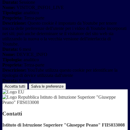
Durata:
Sessione
Nome:
VISITOR_INFO1_LIVE
Tipologia:
analitico
Proprieta:
Terza-parte
Descrizione:
Questo cookie è impostato da Youtube per tenere
traccia delle preferenze dell'utente per i video di Youtube incorporati
nei siti; può anche determinare se il visitatore del sito web sta
utilizzando la nuova o la vecchia versione dell'interfaccia di
Youtube.
Durata:
6 mesi
Nome:
DEVICE_INFO
Tipologia:
analitico
Proprieta:
Terza-parte
Descrizione:
YouTube utilizza questo cookie per identificare la
tipologia di device utilizzata dall'utente
Durata:
6 mesi
Accetta tutti
Salva le preferenze
Istituto di Istruzione Superiore "Giuseppe
Peano" FIIS033008
Contatti
Istituto di Istruzione Superiore "Giuseppe Peano" FIIS033008