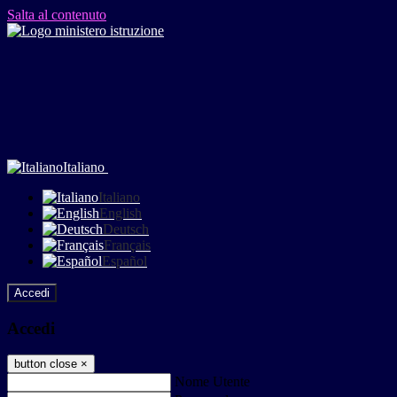
Salta al contenuto
Italiano
Italiano
English
Deutsch
Français
Español
Accedi
Accedi
button close
×
Nome Utente