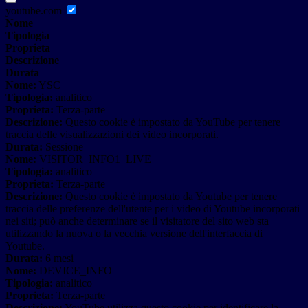
youtube.com
Nome
Tipologia
Proprieta
Descrizione
Durata
Nome:
YSC
Tipologia:
analitico
Proprieta:
Terza-parte
Descrizione:
Questo cookie è impostato da YouTube per tenere
traccia delle visualizzazioni dei video incorporati.
Durata:
Sessione
Nome:
VISITOR_INFO1_LIVE
Tipologia:
analitico
Proprieta:
Terza-parte
Descrizione:
Questo cookie è impostato da Youtube per tenere
traccia delle preferenze dell'utente per i video di Youtube incorporati
nei siti; può anche determinare se il visitatore del sito web sta
utilizzando la nuova o la vecchia versione dell'interfaccia di
Youtube.
Durata:
6 mesi
Nome:
DEVICE_INFO
Tipologia:
analitico
Proprieta:
Terza-parte
Descrizione:
YouTube utilizza questo cookie per identificare la