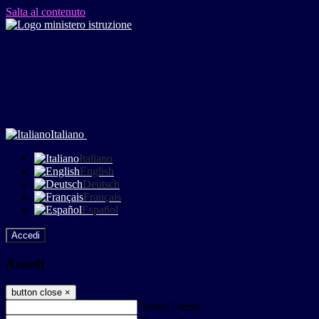
Salta al contenuto
Italiano
Italiano
English
Deutsch
Français
Español
Accedi
Accedi
button close
×
Nome Utente