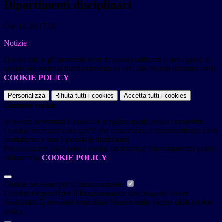
Dipartimenti disciplinari
Ore 14.30-17.00
Notizie
Questo sito o gli strumenti terzi da questo utilizzati si avvalgono di
cookie necessari al funzionamento ed utili alle finalità illustrate nella
COOKIE POLICY
.
Personalizza
Rifiuta tutti
i cookies
Accetta tutti
i cookies
Gestione cookie
In questa schermata è possibile scegliere quali cookie consentire.
I cookie necessari sono quelli che consentono il funzionamento della
piattaforma e non è possibile disabilitarli.
Per conoscere quali sono i cookie necessari al funzionamento potete
visionare la
COOKIE POLICY
.
Cookie necessari per il funzionamento
I cookie necessari per il funzionamento non possono essere
disabilitati. È possibile consultare l'elenco nella pagina della cookie
policy.