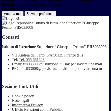
tipologia di device utilizzata dall'utente
Durata:
6 mesi
Accetta tutti
Salva le preferenze
Istituto di Istruzione Superiore "Giuseppe
Peano" FIIS033008
Contatti
Istituto di Istruzione Superiore "Giuseppe Peano" FIIS033008
Via Andrea del Sarto, 6/A 50135 Firenze (FI)
Tel:
Tel. 055 661628
Email:
fiis033008@istruzione.it
Link per inviare una mail
PEC:
fiis033008@pec.istruzione.it
Link per inviare una mail
Sezione Link Utili
Cookie policy
Note legali
Informativa Privacy
Ufficio Relazioni con il Pubblico