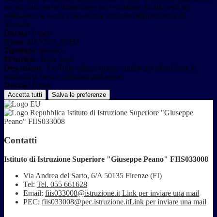
nei siti; può anche determinare se il visitatore del sito web sta
utilizzando la nuova o la vecchia versione dell'interfaccia di
Youtube.
Durata:
6 mesi
Nome:
DEVICE_INFO
Tipologia:
analitico
Proprieta:
Terza-parte
Descrizione:
YouTube utilizza questo cookie per identificare la
tipologia di device utilizzata dall'utente
Durata:
6 mesi
Accetta tutti
Salva le preferenze
Istituto di Istruzione Superiore "Giuseppe
Peano" FIIS033008
Contatti
Istituto di Istruzione Superiore "Giuseppe Peano" FIIS033008
Via Andrea del Sarto, 6/A 50135 Firenze (FI)
Tel:
Tel. 055 661628
Email:
fiis033008@istruzione.it
Link per inviare una mail
PEC:
fiis033008@pec.istruzione.it
Link per inviare una mail