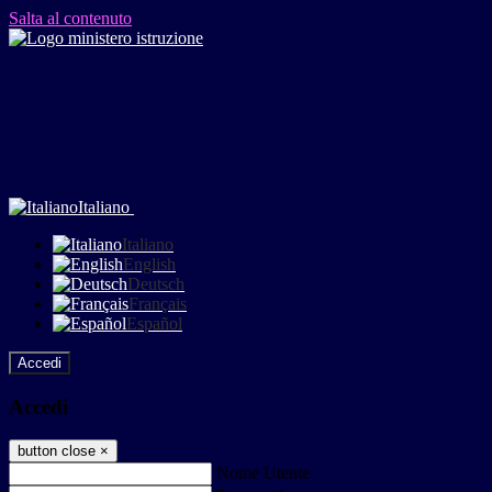
Salta al contenuto
Italiano
Italiano
English
Deutsch
Français
Español
Accedi
Accedi
button close
×
Nome Utente