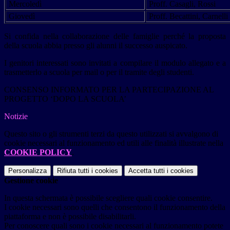
Mercoledì
Proff. Casagli, Rossi
Giovedì
Proff. Becattini, Carnelli
Si confida nella collaborazione delle famiglie perché la proposta
della scuola abbia presso gli alunni il successo auspicato.
I genitori interessati sono invitati a compilare il modulo allegato e a
trasmetterlo a scuola per mail o per il tramite degli studenti.
CONSENSO INFORMATO PER LA PARTECIPAZIONE AL
PROGETTO ‘DOPO LA SCUOLA’
Notizie
Questo sito o gli strumenti terzi da questo utilizzati si avvalgono di
cookie necessari al funzionamento ed utili alle finalità illustrate nella
COOKIE POLICY
.
Personalizza
Rifiuta tutti
i cookies
Accetta tutti
i cookies
Gestione cookie
In questa schermata è possibile scegliere quali cookie consentire.
I cookie necessari sono quelli che consentono il funzionamento della
piattaforma e non è possibile disabilitarli.
Per conoscere quali sono i cookie necessari al funzionamento potete