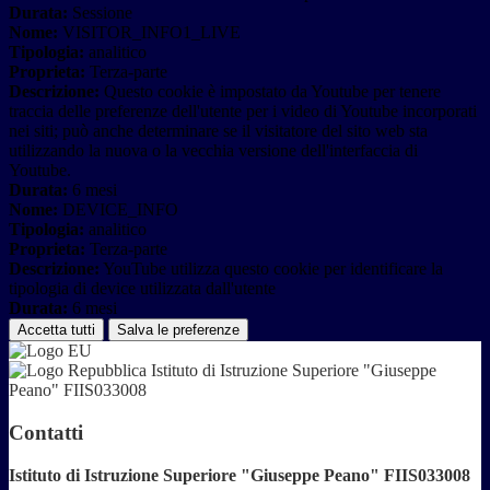
Durata:
Sessione
Nome:
VISITOR_INFO1_LIVE
Tipologia:
analitico
Proprieta:
Terza-parte
Descrizione:
Questo cookie è impostato da Youtube per tenere
traccia delle preferenze dell'utente per i video di Youtube incorporati
nei siti; può anche determinare se il visitatore del sito web sta
utilizzando la nuova o la vecchia versione dell'interfaccia di
Youtube.
Durata:
6 mesi
Nome:
DEVICE_INFO
Tipologia:
analitico
Proprieta:
Terza-parte
Descrizione:
YouTube utilizza questo cookie per identificare la
tipologia di device utilizzata dall'utente
Durata:
6 mesi
Accetta tutti
Salva le preferenze
Istituto di Istruzione Superiore "Giuseppe
Peano" FIIS033008
Contatti
Istituto di Istruzione Superiore "Giuseppe Peano" FIIS033008