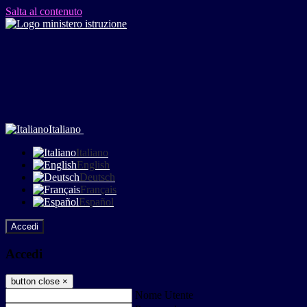
Salta al contenuto
Italiano
Italiano
English
Deutsch
Français
Español
Accedi
Accedi
button close
×
Nome Utente