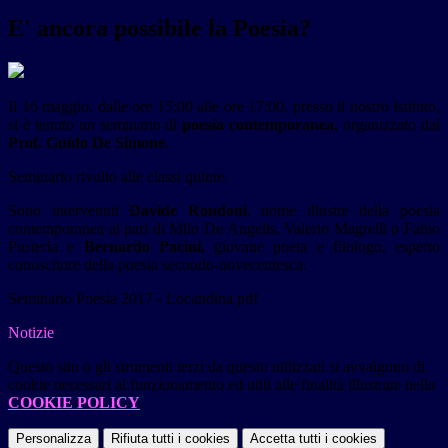
E' ancora possibile la Poesia?
Il 16 maggio, dalle ore 15:00 alle ore 17:00, presso il nostro Istituto,
si è tenuto un seminario di
poesia contemporanea
, organizzato dal
Prof. Guido De Simone.
Seminario rivolto alle classi quinte.
Sono intervenuti
Davide Rondoni
, nome illustre della poesia
contemporanea al pari di Milo De Angelis, Valerio Magrelli o Fabio
Pusterla e
Bernardo Pacini,
giovane poeta e filologo, esperto
conoscitore della poesia secondo-novecentesca.
Seminario Poesia 2017 - Locandina.pdf
Notizie
Questo sito o gli strumenti terzi da questo utilizzati si avvalgono di
cookie necessari al funzionamento ed utili alle finalità illustrate nella
COOKIE POLICY
.
Personalizza
Rifiuta tutti
i cookies
Accetta tutti
i cookies