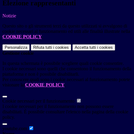
Elezione rappresentanti
Notizie
Questo sito o gli strumenti terzi da questo utilizzati si avvalgono di
cookie necessari al funzionamento ed utili alle finalità illustrate nella
COOKIE POLICY
.
Personalizza
Rifiuta tutti
i cookies
Accetta tutti
i cookies
Gestione cookie
In questa schermata è possibile scegliere quali cookie consentire.
I cookie necessari sono quelli che consentono il funzionamento della
piattaforma e non è possibile disabilitarli.
Per conoscere quali sono i cookie necessari al funzionamento potete
visionare la
COOKIE POLICY
.
Cookie necessari per il funzionamento
I cookie necessari per il funzionamento non possono essere
disabilitati. È possibile consultare l'elenco nella pagina della cookie
policy.
youtube.com
Nome