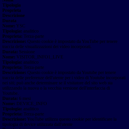
Tipologia
Proprieta
Descrizione
Durata
Nome:
YSC
Tipologia:
analitico
Proprieta:
Terza-parte
Descrizione:
Questo cookie è impostato da YouTube per tenere
traccia delle visualizzazioni dei video incorporati.
Durata:
Sessione
Nome:
VISITOR_INFO1_LIVE
Tipologia:
analitico
Proprieta:
Terza-parte
Descrizione:
Questo cookie è impostato da Youtube per tenere
traccia delle preferenze dell'utente per i video di Youtube incorporati
nei siti; può anche determinare se il visitatore del sito web sta
utilizzando la nuova o la vecchia versione dell'interfaccia di
Youtube.
Durata:
6 mesi
Nome:
DEVICE_INFO
Tipologia:
analitico
Proprieta:
Terza-parte
Descrizione:
YouTube utilizza questo cookie per identificare la
tipologia di device utilizzata dall'utente