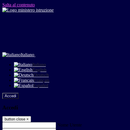
Salta al contenuto
Italiano
Italiano
English
Deutsch
Français
Español
Accedi
Accedi
button close
×
Nome Utente