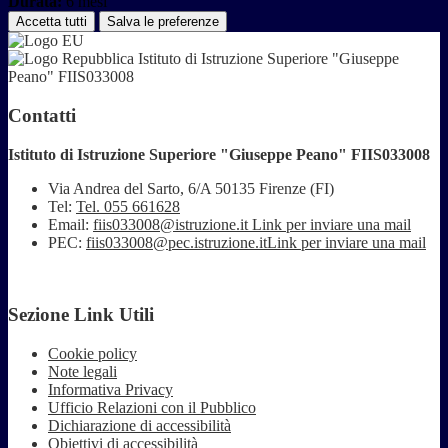
Durata:
6 mesi
Accetta tutti
Salva le preferenze
Istituto di Istruzione Superiore "Giuseppe
Peano" FIIS033008
Contatti
Istituto di Istruzione Superiore "Giuseppe Peano" FIIS033008
Via Andrea del Sarto, 6/A 50135 Firenze (FI)
Tel:
Tel. 055 661628
Email:
fiis033008@istruzione.it
Link per inviare una mail
PEC:
fiis033008@pec.istruzione.it
Link per inviare una mail
Sezione Link Utili
Cookie policy
Note legali
Informativa Privacy
Ufficio Relazioni con il Pubblico
Dichiarazione di accessibilità
Obiettivi di accessibilità