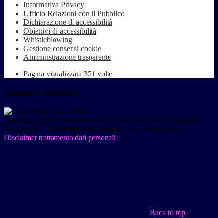
Informativa Privacy
Ufficio Relazioni con il Pubblico
Dichiarazione di accessibilità
Obiettivi di accessibilità
Whistleblowing
Gestione consensi cookie
Amministrazione trasparente
Pagina visualizzata
351
volte
Sezione Copyright
Copyright 2026 | Engineered and powered by Gruppo Spaggiari
Parma S.p.A. | Divisione Publishing & New Social Media
Disclaimer trattamento dati personali
Back to top