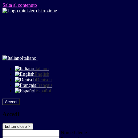
Salta al contenuto
Italiano
Italiano
English
Deutsch
Français
Español
Accedi
Accedi
button close
×
Nome Utente