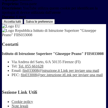
Proprieta:
Terza-parte
Descrizione:
YouTube utilizza questo cookie per identificare la
tipologia di device utilizzata dall'utente
Durata:
6 mesi
Accetta tutti
Salva le preferenze
Istituto di Istruzione Superiore "Giuseppe
Peano" FIIS033008
Contatti
Istituto di Istruzione Superiore "Giuseppe Peano" FIIS033008
Via Andrea del Sarto, 6/A 50135 Firenze (FI)
Tel:
Tel. 055 661628
Email:
fiis033008@istruzione.it
Link per inviare una mail
PEC:
fiis033008@pec.istruzione.it
Link per inviare una mail
Sezione Link Utili
Cookie policy
Note legali