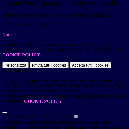
Evento finale progetto "Partire uguali"
Aperto a studenti, genitori e docenti delle classi partecipanti.
In Aula magna, h. 17.00-19.00
Notizie
Questo sito o gli strumenti terzi da questo utilizzati si avvalgono di
cookie necessari al funzionamento ed utili alle finalità illustrate nella
COOKIE POLICY
.
Personalizza
Rifiuta tutti
i cookies
Accetta tutti
i cookies
Gestione cookie
In questa schermata è possibile scegliere quali cookie consentire.
I cookie necessari sono quelli che consentono il funzionamento della
piattaforma e non è possibile disabilitarli.
Per conoscere quali sono i cookie necessari al funzionamento potete
visionare la
COOKIE POLICY
.
Cookie necessari per il funzionamento
I cookie necessari per il funzionamento non possono essere
disabilitati. È possibile consultare l'elenco nella pagina della cookie