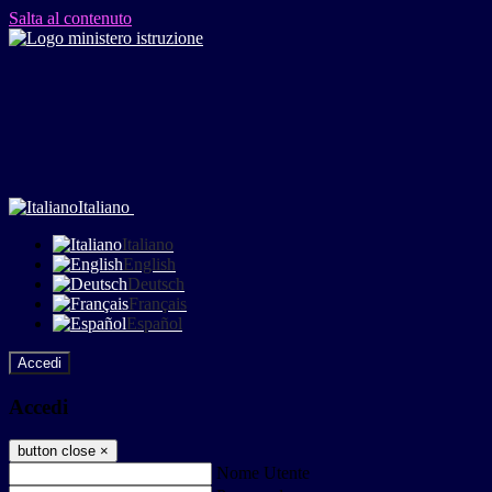
Salta al contenuto
Italiano
Italiano
English
Deutsch
Français
Español
Accedi
Accedi
button close
×
Nome Utente