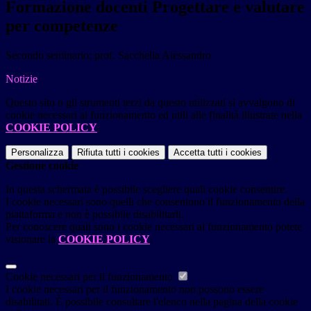
Formazione docenti Progettare e valutare
per competenze
Secondo seminario: prof. Sacchella Alessandro
Notizie
Questo sito o gli strumenti terzi da questo utilizzati si avvalgono di
cookie necessari al funzionamento ed utili alle finalità illustrate nella
COOKIE POLICY
.
Personalizza
Rifiuta tutti
i cookies
Accetta tutti
i cookies
Gestione cookie
In questa schermata è possibile scegliere quali cookie consentire.
I cookie necessari sono quelli che consentono il funzionamento della
piattaforma e non è possibile disabilitarli.
Per conoscere quali sono i cookie necessari al funzionamento potete
visionare la
COOKIE POLICY
.
Cookie necessari per il funzionamento
I cookie necessari per il funzionamento non possono essere
disabilitati. È possibile consultare l'elenco nella pagina della cookie