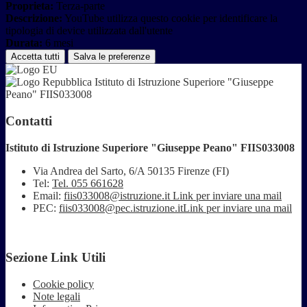
Proprieta:
Terza-parte
Descrizione:
YouTube utilizza questo cookie per identificare la
tipologia di device utilizzata dall'utente
Durata:
6 mesi
Accetta tutti
Salva le preferenze
Istituto di Istruzione Superiore "Giuseppe
Peano" FIIS033008
Contatti
Istituto di Istruzione Superiore "Giuseppe Peano" FIIS033008
Via Andrea del Sarto, 6/A 50135 Firenze (FI)
Tel:
Tel. 055 661628
Email:
fiis033008@istruzione.it
Link per inviare una mail
PEC:
fiis033008@pec.istruzione.it
Link per inviare una mail
Sezione Link Utili
Cookie policy
Note legali