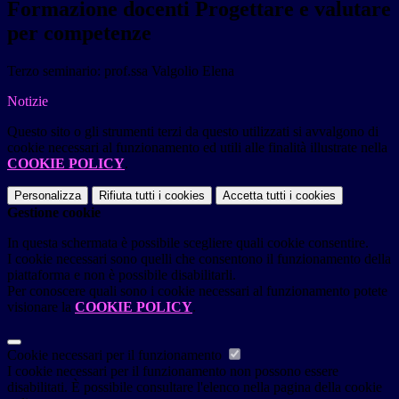
Formazione docenti Progettare e valutare
per competenze
Terzo seminario: prof.ssa Valgolio Elena
Notizie
Questo sito o gli strumenti terzi da questo utilizzati si avvalgono di
cookie necessari al funzionamento ed utili alle finalità illustrate nella
COOKIE POLICY
.
Personalizza
Rifiuta tutti
i cookies
Accetta tutti
i cookies
Gestione cookie
In questa schermata è possibile scegliere quali cookie consentire.
I cookie necessari sono quelli che consentono il funzionamento della
piattaforma e non è possibile disabilitarli.
Per conoscere quali sono i cookie necessari al funzionamento potete
visionare la
COOKIE POLICY
.
Cookie necessari per il funzionamento
I cookie necessari per il funzionamento non possono essere
disabilitati. È possibile consultare l'elenco nella pagina della cookie