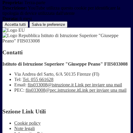
Proprieta:
Terza-parte
Descrizione:
YouTube utilizza questo cookie per identificare la
tipologia di device utilizzata dall'utente
Durata:
6 mesi
Accetta tutti
Salva le preferenze
Istituto di Istruzione Superiore "Giuseppe
Peano" FIIS033008
Contatti
Istituto di Istruzione Superiore "Giuseppe Peano" FIIS033008
Via Andrea del Sarto, 6/A 50135 Firenze (FI)
Tel:
Tel. 055 661628
Email:
fiis033008@istruzione.it
Link per inviare una mail
PEC:
fiis033008@pec.istruzione.it
Link per inviare una mail
Sezione Link Utili
Cookie policy
Note legali