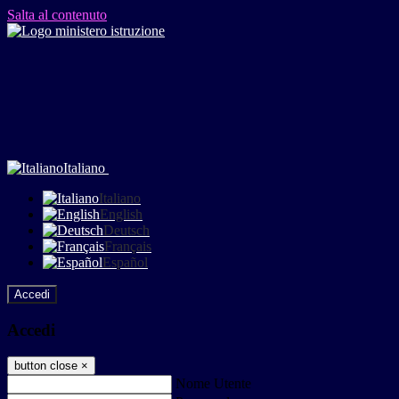
Salta al contenuto
Italiano
Italiano
English
Deutsch
Français
Español
Accedi
Accedi
button close
×
Nome Utente