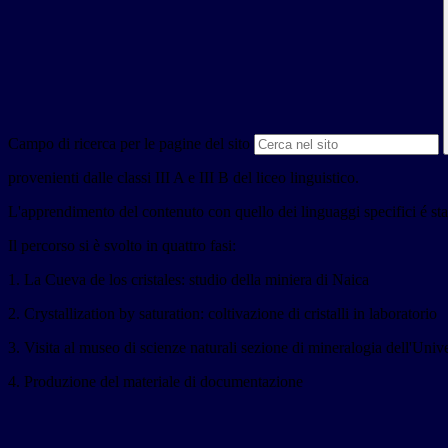
Campo di ricerca per le pagine del sito
provenienti dalle classi III A e III B del liceo linguistico.
L'apprendimento del contenuto con quello dei linguaggi specifici é stat
Il percorso si è svolto in quattro fasi:
1. La Cueva de los cristales: studio della miniera di Naica
2. Crystallization by saturation: coltivazione di cristalli in laboratorio
3. Visita al museo di scienze naturali sezione di mineralogia dell'Univ
4. Produzione del materiale di documentazione