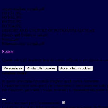
copper sulphate crystals.pdf
FOTO1.JPG
FOTO2.JPG
FOTO3.JPG
FOTO4.JPG
HISTORY AND CULTURE OF POTASSIUM ALUM.pdf
History and Culture of salt.pdf
Naica2.pdf
Potassium alum crystals.pdf
Notizie
Questo sito o gli strumenti terzi da questo utilizzati si avvalgono di coo
Personalizza
Rifiuta tutti
i cookies
Accetta tutti
i cookies
Gestione cookie
In questa schermata è possibile scegliere quali cookie consentire.
I cookie necessari sono quelli che consentono il funzionamento della pi
Per conoscere quali sono i cookie necessari al funzionamento potete v
Cookie necessari per il funzionamento
I cookie necessari per il funzionamento non possono essere disabilitati.