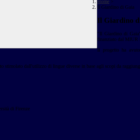
Home
>
Il Giardino di Gaia
Il Giardino d
"Il Giardino di Gai
finanziato dal MIUR in
Il progetto ha avut
o stimolato dall'utilizzo di lingue diverse in base agli scopi da raggiung
ersità di Firenze