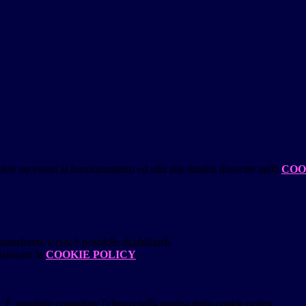
kie necessari al funzionamento ed utili alle finalità illustrate nella
COO
attaforma e non è possibile disabilitarli.
isionare la
COOKIE POLICY
.
 È possibile consultare l'elenco nella pagina della cookie policy.