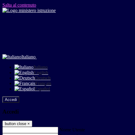
Salta al contenuto
Italiano
Italiano
English
Deutsch
Français
Español
Accedi
Accedi
button close
×
Nome Utente