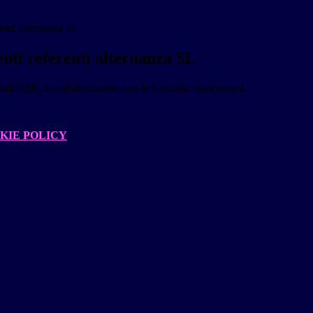
renti alternanza SL
nti referenti alternanza SL
dall'USR, in collaborazione con la Consulta studentesca.
KIE POLICY
.