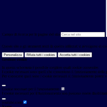
Campo di ricerca per le pagine del sito
Questo sito o gli strumenti terzi da questo utilizzati si avvalgono di coo
Personalizza
Rifiuta tutti
i cookies
Accetta tutti
i cookies
Gestione cookie
In questa schermata è possibile scegliere quali cookie consentire.
I cookie necessari sono quelli che consentono il funzionamento della pi
Per conoscere quali sono i cookie necessari al funzionamento potete v
Cookie necessari per il funzionamento
I cookie necessari per il funzionamento non possono essere disabilitati.
youtube.com
Nome