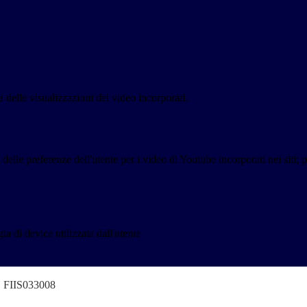
delle visualizzazioni dei video incorporati.
lle preferenze dell'utente per i video di Youtube incorporati nei siti; pu
a di device utilizzata dall'utente
o" FIIS033008