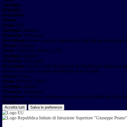
Tipologia
Proprieta
Descrizione
Durata
Nome:
YSC
Tipologia:
analitico
Proprieta:
Terza-parte
Descrizione:
Questo cookie è impostato da YouTube per tenere traccia 
Durata:
Sessione
Nome:
VISITOR_INFO1_LIVE
Tipologia:
analitico
Proprieta:
Terza-parte
Descrizione:
Questo cookie è impostato da Youtube per tenere traccia de
nuova o la vecchia versione dell'interfaccia di Youtube.
Durata:
6 mesi
Nome:
DEVICE_INFO
Tipologia:
analitico
Proprieta:
Terza-parte
Descrizione:
YouTube utilizza questo cookie per identificare la tipologi
Durata:
6 mesi
Accetta tutti
Salva le preferenze
Istituto di Istruzione Superiore "Giuseppe Pean