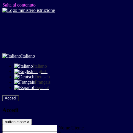
Salta al contenuto
Italiano
Italiano
English
Deutsch
Français
Español
Accedi
Accedi
button close
×
Nome Utente