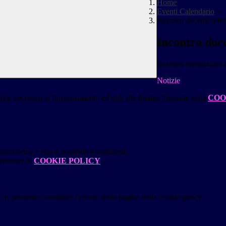
Home
>
Eventi Calendario
>
Incontro docenti refe
Incontro doce
Incontro organizzato 
Notizie
kie necessari al funzionamento ed utili alle finalità illustrate nella
COO
attaforma e non è possibile disabilitarli.
isionare la
COOKIE POLICY
.
 È possibile consultare l'elenco nella pagina della cookie policy.