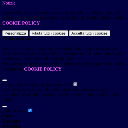
Notizie
Questo sito o gli strumenti terzi da questo utilizzati si avvalgono di
cookie necessari al funzionamento ed utili alle finalità illustrate nella
COOKIE POLICY
.
Personalizza
Rifiuta tutti
i cookies
Accetta tutti
i cookies
Gestione cookie
In questa schermata è possibile scegliere quali cookie consentire.
I cookie necessari sono quelli che consentono il funzionamento della
piattaforma e non è possibile disabilitarli.
Per conoscere quali sono i cookie necessari al funzionamento potete
visionare la
COOKIE POLICY
.
Cookie necessari per il funzionamento
I cookie necessari per il funzionamento non possono essere
disabilitati. È possibile consultare l'elenco nella pagina della cookie
policy.
youtube.com
Nome
Tipologia
Proprieta