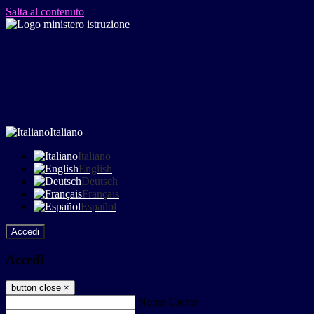
Salta al contenuto
Italiano
Italiano
English
Deutsch
Français
Español
Accedi
Accedi
button close
×
Nome Utente