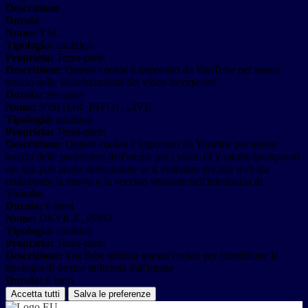
Descrizione
Durata
Nome:
YSC
Tipologia:
analitico
Proprieta:
Terza-parte
Descrizione:
Questo cookie è impostato da YouTube per tenere
traccia delle visualizzazioni dei video incorporati.
Durata:
Sessione
Nome:
VISITOR_INFO1_LIVE
Tipologia:
analitico
Proprieta:
Terza-parte
Descrizione:
Questo cookie è impostato da Youtube per tenere
traccia delle preferenze dell'utente per i video di Youtube incorporati
nei siti; può anche determinare se il visitatore del sito web sta
utilizzando la nuova o la vecchia versione dell'interfaccia di
Youtube.
Durata:
6 mesi
Nome:
DEVICE_INFO
Tipologia:
analitico
Proprieta:
Terza-parte
Descrizione:
YouTube utilizza questo cookie per identificare la
tipologia di device utilizzata dall'utente
Durata:
6 mesi
Accetta tutti
Salva le preferenze