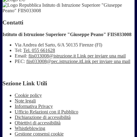
Istituto di Istruzione Superiore "Giuseppe
Peano" FIIS033008
Contatti
Istituto di Istruzione Superiore "Giuseppe Peano" FIIS033008
Via Andrea del Sarto, 6/A 50135 Firenze (FI)
Tel:
Tel. 055 661628
Email:
fiis033008@istruzione.it
Link per inviare una mail
PEC:
fiis033008@pec.istruzione.it
Link per inviare una mail
Sezione Link Utili
Cookie policy
Note legali
Informativa Privacy
Ufficio Relazioni con il Pubblico
Dichiarazione di accessibilità
Obiettivi di accessibilità
Whistleblowing
Gestione consensi cookie