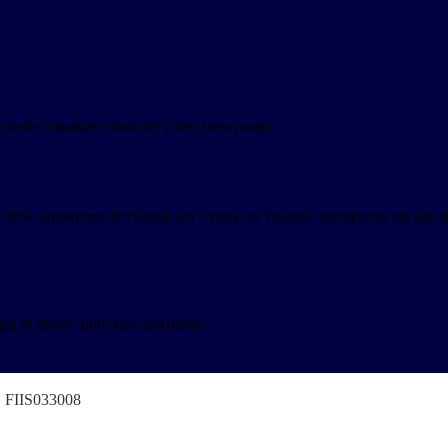
delle visualizzazioni dei video incorporati.
lle preferenze dell'utente per i video di Youtube incorporati nei siti; pu
a di device utilizzata dall'utente
o" FIIS033008