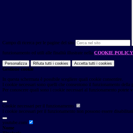
Campo di ricerca per le pagine del sito
funzionamento ed utili alle finalità illustrate nella
COOKIE POLIC
Personalizza
Rifiuta tutti
i cookies
Accetta tutti
i cookies
Gestione cookie
In questa schermata è possibile scegliere quali cookie consentire.
I cookie necessari sono quelli che consentono il funzionamento della pi
Per conoscere quali sono i cookie necessari al funzionamento potete v
Cookie necessari per il funzionamento
I cookie necessari per il funzionamento non possono essere disabilitati.
youtube.com
Nome