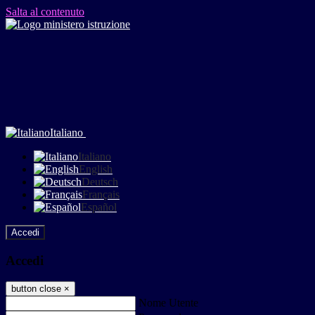
Salta al contenuto
Italiano
Italiano
English
Deutsch
Français
Español
Accedi
Accedi
button close
×
Nome Utente