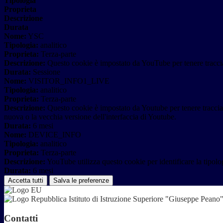
Tipologia
Proprieta
Descrizione
Durata
Nome:
YSC
Tipologia:
analitico
Proprieta:
Terza-parte
Descrizione:
Questo cookie è impostato da YouTube per tenere traccia 
Durata:
Sessione
Nome:
VISITOR_INFO1_LIVE
Tipologia:
analitico
Proprieta:
Terza-parte
Descrizione:
Questo cookie è impostato da Youtube per tenere traccia de
nuova o la vecchia versione dell'interfaccia di Youtube.
Durata:
6 mesi
Nome:
DEVICE_INFO
Tipologia:
analitico
Proprieta:
Terza-parte
Descrizione:
YouTube utilizza questo cookie per identificare la tipologi
Durata:
6 mesi
Accetta tutti
Salva le preferenze
Istituto di Istruzione Superiore "Giuseppe Pean
Contatti