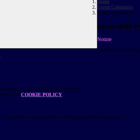
Home
>
Eventi Calendario
>
Inizio delle lezioni
Inizio delle l
Notizie
Questo sito o gli stru
Y
.
attaforma e non è possibile disabilitarli.
isionare la
COOKIE POLICY
.
 È possibile consultare l'elenco nella pagina della cookie policy.