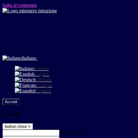
Salta al contenuto
Italiano
Italiano
English
Deutsch
Français
Español
Accedi
Accedi
button close
×
Nome Utente