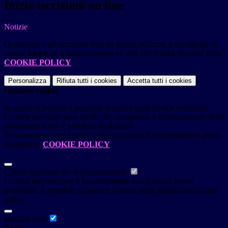
Inizio iscrizioni on line
Notizie
Questo sito o gli strumenti terzi da questo utilizzati si avvalgono di
cookie necessari al funzionamento ed utili alle finalità illustrate nella
COOKIE POLICY
.
Personalizza
Rifiuta tutti
i cookies
Accetta tutti
i cookies
Gestione cookie
In questa schermata è possibile scegliere quali cookie consentire.
I cookie necessari sono quelli che consentono il funzionamento della
piattaforma e non è possibile disabilitarli.
Per conoscere quali sono i cookie necessari al funzionamento potete
visionare la
COOKIE POLICY
.
Cookie necessari per il funzionamento
I cookie necessari per il funzionamento non possono essere
disabilitati. È possibile consultare l'elenco nella pagina della cookie
policy.
youtube.com
Nome