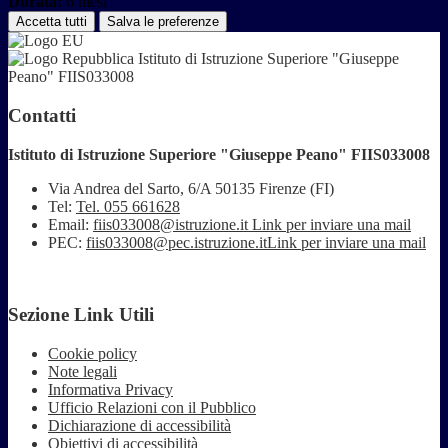
Durata:
6 mesi
Accetta tutti
Salva le preferenze
Istituto di Istruzione Superiore "Giuseppe
Peano" FIIS033008
Contatti
Istituto di Istruzione Superiore "Giuseppe Peano" FIIS033008
Via Andrea del Sarto, 6/A 50135 Firenze (FI)
Tel:
Tel. 055 661628
Email:
fiis033008@istruzione.it
Link per inviare una mail
PEC:
fiis033008@pec.istruzione.it
Link per inviare una mail
Sezione Link Utili
Cookie policy
Note legali
Informativa Privacy
Ufficio Relazioni con il Pubblico
Dichiarazione di accessibilità
Obiettivi di accessibilità