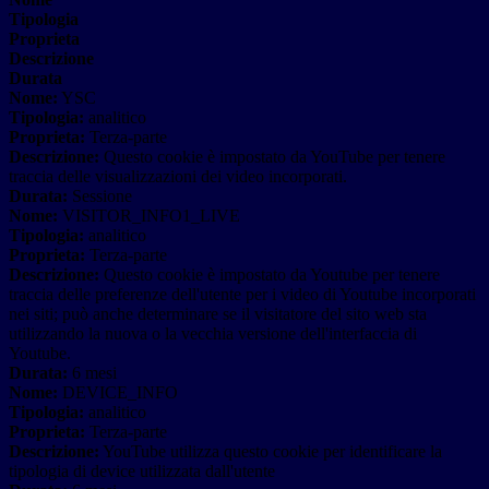
Tipologia
Proprieta
Descrizione
Durata
Nome:
YSC
Tipologia:
analitico
Proprieta:
Terza-parte
Descrizione:
Questo cookie è impostato da YouTube per tenere
traccia delle visualizzazioni dei video incorporati.
Durata:
Sessione
Nome:
VISITOR_INFO1_LIVE
Tipologia:
analitico
Proprieta:
Terza-parte
Descrizione:
Questo cookie è impostato da Youtube per tenere
traccia delle preferenze dell'utente per i video di Youtube incorporati
nei siti; può anche determinare se il visitatore del sito web sta
utilizzando la nuova o la vecchia versione dell'interfaccia di
Youtube.
Durata:
6 mesi
Nome:
DEVICE_INFO
Tipologia:
analitico
Proprieta:
Terza-parte
Descrizione:
YouTube utilizza questo cookie per identificare la
tipologia di device utilizzata dall'utente