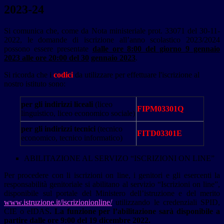
2023-24
Si comunica che, come da Nota ministeriale prot. 33071 del 30-11-
2022, le domande di iscrizione all’anno scolastico 2023/2024
possono essere presentate
dalle ore 8:00 del giorno 9 gennaio
2023 alle ore 20:00 del 30
gennaio 2023
.
Si ricorda che i
codici
da utilizzare per effettuare l'iscrizione al
nostro istituto sono:
per gli indirizzi liceali
(liceo
FIPM03301Q
linguistico, liceo economico sociale)
per gli indirizzi tecnici
(tecnico
FITD03301E
economico, tecnico informatico)
ABILITAZIONE AL SERVIZO “ISCRIZIONI ON LINE”
Per procedere con li iscrizioni on line, i genitori e gli esercenti la
responsabilità genitoriale si abilitano al servizio “Iscrizioni on line”,
disponibile sul portale del Ministero dell’istruzione e del merito
www.istruzione.it/iscrizionionline/
utilizzando le credenziali SPID,
CIE o eIDAS
. La funzione per l’abilitazione sarà disponibile a
partire dalle ore 9:00 del 19 dicembre 2022.