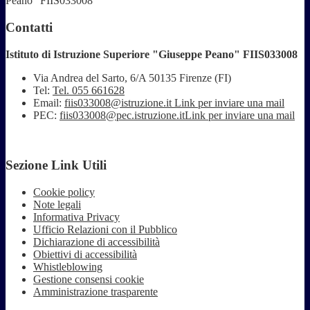
Peano" FIIS033008
Contatti
Istituto di Istruzione Superiore "Giuseppe Peano" FIIS033008
Via Andrea del Sarto, 6/A 50135 Firenze (FI)
Tel:
Tel. 055 661628
Email:
fiis033008@istruzione.it
Link per inviare una mail
PEC:
fiis033008@pec.istruzione.it
Link per inviare una mail
Sezione Link Utili
Cookie policy
Note legali
Informativa Privacy
Ufficio Relazioni con il Pubblico
Dichiarazione di accessibilità
Obiettivi di accessibilità
Whistleblowing
Gestione consensi cookie
Amministrazione trasparente