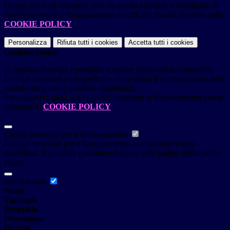
Questo sito o gli strumenti terzi da questo utilizzati si avvalgono di
cookie necessari al funzionamento ed utili alle finalità illustrate nella
COOKIE POLICY
.
Personalizza
Rifiuta tutti
i cookies
Accetta tutti
i cookies
Gestione cookie
In questa schermata è possibile scegliere quali cookie consentire.
I cookie necessari sono quelli che consentono il funzionamento della
piattaforma e non è possibile disabilitarli.
Per conoscere quali sono i cookie necessari al funzionamento potete
visionare la
COOKIE POLICY
.
Cookie necessari per il funzionamento
I cookie necessari per il funzionamento non possono essere
disabilitati. È possibile consultare l'elenco nella pagina della cookie
policy.
youtube.com
Nome
Tipologia
Proprieta
Descrizione
Durata