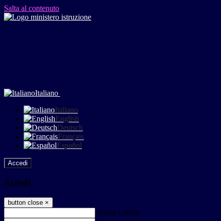
Salta al contenuto
Italiano
Italiano
English
Deutsch
Français
Español
Accedi
Accedi
button close
×
Nome Utente