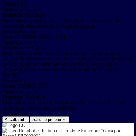
Nome:
YSC
Tipologia:
analitico
Proprieta:
Terza-parte
Descrizione:
Questo cookie è impostato da YouTube per tenere
traccia delle visualizzazioni dei video incorporati.
Durata:
Sessione
Nome:
VISITOR_INFO1_LIVE
Tipologia:
analitico
Proprieta:
Terza-parte
Descrizione:
Questo cookie è impostato da Youtube per tenere
traccia delle preferenze dell'utente per i video di Youtube incorporati
nei siti; può anche determinare se il visitatore del sito web sta
utilizzando la nuova o la vecchia versione dell'interfaccia di
Youtube.
Durata:
6 mesi
Nome:
DEVICE_INFO
Tipologia:
analitico
Proprieta:
Terza-parte
Descrizione:
YouTube utilizza questo cookie per identificare la
tipologia di device utilizzata dall'utente
Durata:
6 mesi
Accetta tutti
Salva le preferenze
Istituto di Istruzione Superiore "Giuseppe