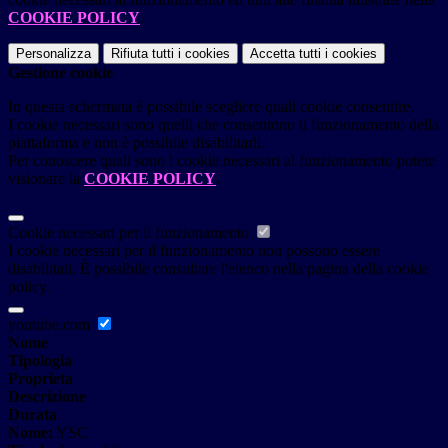
COOKIE POLICY
.
Personalizza
Rifiuta tutti
i cookies
Accetta tutti
i cookies
Gestione cookie
In questa schermata è possibile scegliere quali cookie consentire.
I cookie necessari sono quelli che consentono il funzionamento della
piattaforma e non è possibile disabilitarli.
Per conoscere quali sono i cookie necessari al funzionamento potete
visionare la
COOKIE POLICY
.
Cookie necessari per il funzionamento
I cookie necessari per il funzionamento non possono essere
disabilitati. È possibile consultare l'elenco nella pagina della cookie
policy.
youtube.com
Nome
Tipologia
Proprieta
Descrizione
Durata
Nome:
YSC