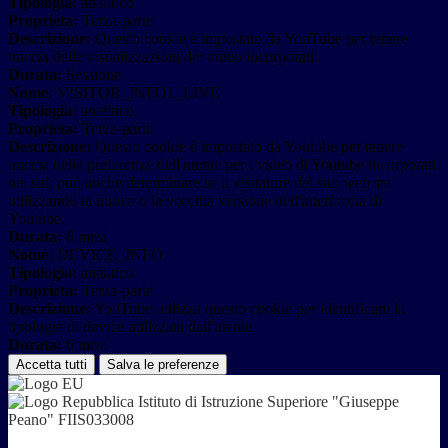
Tipologia:
analitico
Proprieta:
Terza-parte
Descrizione:
Questo cookie è impostato da YouTube per tenere
traccia delle visualizzazioni dei video incorporati.
Durata:
Sessione
Nome:
VISITOR_INFO1_LIVE
Tipologia:
analitico
Proprieta:
Terza-parte
Descrizione:
Questo cookie è impostato da Youtube per tenere
traccia delle preferenze dell'utente per i video di Youtube incorporati
nei siti; può anche determinare se il visitatore del sito web sta
utilizzando la nuova o la vecchia versione dell'interfaccia di
Youtube.
Durata:
6 mesi
Nome:
DEVICE_INFO
Tipologia:
analitico
Proprieta:
Terza-parte
Descrizione:
YouTube utilizza questo cookie per identificare la
tipologia di device utilizzata dall'utente
Durata:
6 mesi
Accetta tutti
Salva le preferenze
Istituto di Istruzione Superiore "Giuseppe
Peano" FIIS033008