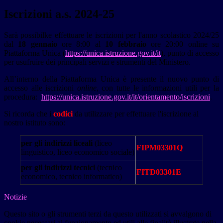
Iscrizioni a.s. 2024-25
Sarà possibilke effettuare le iscrizioni per l'anno scolastico 2024/25
dal
18 gennaio
ore 8:00 al
10 febbraio
ore 20:00 online su
Piattaforma Unica
(
https://unica.istruzione.gov.it/it
),
punto di accesso
per usufruire dei principali servizi e strumenti del Ministero.
All’interno della Piattaforma Unica è presente il nuovo punto di
accesso alle iscrizioni
online
, con tutte le informazioni utili per la
procedura:
https://unica.istruzione.gov.it/it/orientamento/iscrizioni
.
Si ricorda che i
codici
da utilizzare per effettuare l'iscrizione al
nostro istituto sono:
per gli indirizzi liceali
(liceo
FIPM03301Q
linguistico, liceo economico sociale)
per gli indirizzi tecnici
(tecnico
FITD03301E
economico, tecnico informatico)
Notizie
Questo sito o gli strumenti terzi da questo utilizzati si avvalgono di
cookie necessari al funzionamento ed utili alle finalità illustrate nella