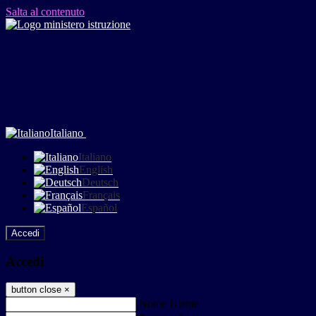
Salta al contenuto
Italiano
Italiano
English
Deutsch
Français
Español
Accedi
Accedi
button close
×
Nome Utente