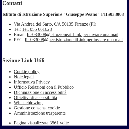
Contatti
Istituto di Istruzione Superiore "Giuseppe Peano" FIIS033008
Via Andrea del Sarto, 6/A 50135 Firenze (FI)
Tel:
Tel. 055 661628
Email:
fiis033008@istruzione.it
Link per inviare una mail
PEC:
fiis033008@pec.istruzione.it
Link per inviare una mail
Sezione Link Utili
Cookie policy
Note legali
Informativa Privacy
Ufficio Relazioni con il Pubblico
Dichiarazione di accessibilità
Obiettivi di accessibilità
Whistleblowing
Gestione consensi cookie
Amministrazione trasparente
Pagina visualizzata
3561
volte