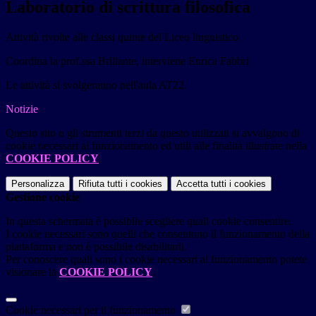
Laboratorio di scrittura filosofica
Attività rivolte alle classi quinte del Liceo linguistico
Coordina la prof.ssa Brillante, interviene Enrica Fabbri
Le attività si svolgeranno nell'aula AT22.
Notizie
Questo sito o gli strumenti terzi da questo utilizzati si avvalgono di
cookie necessari al funzionamento ed utili alle finalità illustrate nella
COOKIE POLICY
.
Personalizza
Rifiuta tutti
i cookies
Accetta tutti
i cookies
Gestione cookie
In questa schermata è possibile scegliere quali cookie consentire.
I cookie necessari sono quelli che consentono il funzionamento della
piattaforma e non è possibile disabilitarli.
Per conoscere quali sono i cookie necessari al funzionamento potete
visionare la
COOKIE POLICY
.
Cookie necessari per il funzionamento