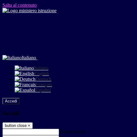
Salta al contenuto
Italiano
Italiano
English
Deutsch
Français
Español
Accedi
Accedi
button close
×
Nome Utente