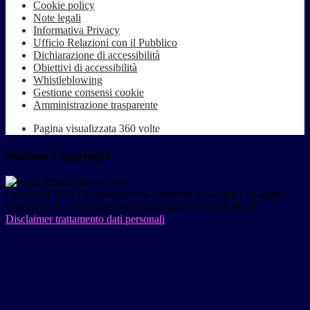
Cookie policy
Note legali
Informativa Privacy
Ufficio Relazioni con il Pubblico
Dichiarazione di accessibilità
Obiettivi di accessibilità
Whistleblowing
Gestione consensi cookie
Amministrazione trasparente
Pagina visualizzata
360
volte
Sezione Copyright
Copyright 2026 | Engineered and powered by Gruppo Spaggiari
Parma S.p.A. | Divisione Publishing & New Social Media
Disclaimer trattamento dati personali