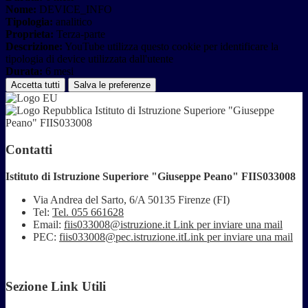
Nome:
DEVICE_INFO
Tipologia:
analitico
Proprieta:
Terza-parte
Descrizione:
YouTube utilizza questo cookie per identificare la
tipologia di device utilizzata dall'utente
Durata:
6 mesi
Accetta tutti
Salva le preferenze
Istituto di Istruzione Superiore "Giuseppe
Peano" FIIS033008
Contatti
Istituto di Istruzione Superiore "Giuseppe Peano" FIIS033008
Via Andrea del Sarto, 6/A 50135 Firenze (FI)
Tel:
Tel. 055 661628
Email:
fiis033008@istruzione.it
Link per inviare una mail
PEC:
fiis033008@pec.istruzione.it
Link per inviare una mail
Sezione Link Utili