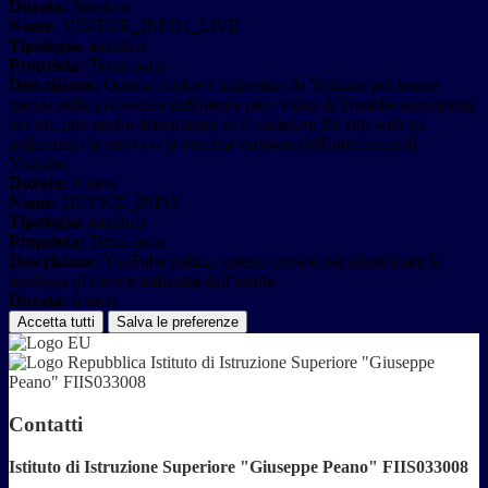
Durata:
Sessione
Nome:
VISITOR_INFO1_LIVE
Tipologia:
analitico
Proprieta:
Terza-parte
Descrizione:
Questo cookie è impostato da Youtube per tenere
traccia delle preferenze dell'utente per i video di Youtube incorporati
nei siti; può anche determinare se il visitatore del sito web sta
utilizzando la nuova o la vecchia versione dell'interfaccia di
Youtube.
Durata:
6 mesi
Nome:
DEVICE_INFO
Tipologia:
analitico
Proprieta:
Terza-parte
Descrizione:
YouTube utilizza questo cookie per identificare la
tipologia di device utilizzata dall'utente
Durata:
6 mesi
Accetta tutti
Salva le preferenze
Istituto di Istruzione Superiore "Giuseppe
Peano" FIIS033008
Contatti
Istituto di Istruzione Superiore "Giuseppe Peano" FIIS033008