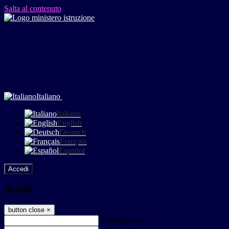
Salta al contenuto
Italiano
Italiano
English
Deutsch
Français
Español
Accedi
Accedi
button close
×
Nome Utente