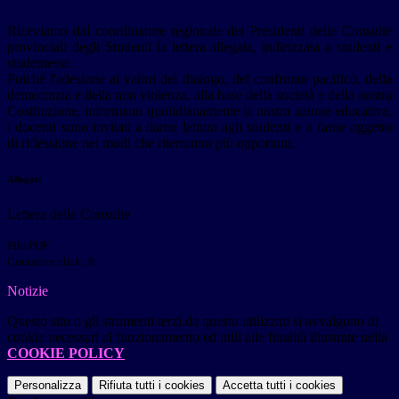
Riceviamo dal coordinatore regionale dei Presidenti delle Consulte
provinciali degli Studenti la lettera allegata, indirizzata a studenti e
studentesse.
Poiché l'adesione ai valori del dialogo, del confronto pacifico, della
democrazia e della non violenza, alla base della società e della nostra
Costituzione, informano quotidianamente la nostra azione educativa,
i docenti sono invitati a darne lettura agli studenti e a farne oggetto
di riflessione nei modi che riterranno più opportuni.
Allegati
Lettera delle Consulte
File PDF
Contatore click: 8
Notizie
Questo sito o gli strumenti terzi da questo utilizzati si avvalgono di
cookie necessari al funzionamento ed utili alle finalità illustrate nella
COOKIE POLICY
.
Personalizza
Rifiuta tutti
i cookies
Accetta tutti
i cookies