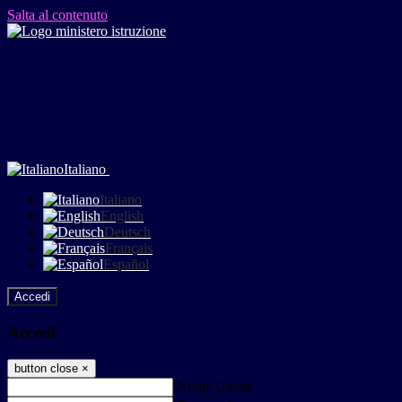
Salta al contenuto
Italiano
Italiano
English
Deutsch
Français
Español
Accedi
Accedi
button close
×
Nome Utente