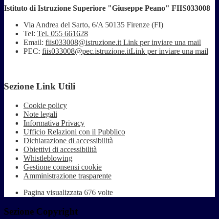
Istituto di Istruzione Superiore "Giuseppe Peano" FIIS033008
Via Andrea del Sarto, 6/A 50135 Firenze (FI)
Tel:
Tel. 055 661628
Email:
fiis033008@istruzione.it
Link per inviare una mail
PEC:
fiis033008@pec.istruzione.it
Link per inviare una mail
Sezione Link Utili
Cookie policy
Note legali
Informativa Privacy
Ufficio Relazioni con il Pubblico
Dichiarazione di accessibilità
Obiettivi di accessibilità
Whistleblowing
Gestione consensi cookie
Amministrazione trasparente
Pagina visualizzata
676
volte
Sezione Copyright