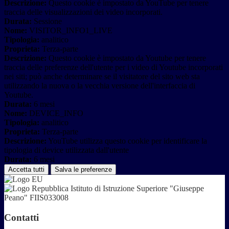
Descrizione:
Questo cookie è impostato da YouTube per tenere
traccia delle visualizzazioni dei video incorporati.
Durata:
Sessione
Nome:
VISITOR_INFO1_LIVE
Tipologia:
analitico
Proprieta:
Terza-parte
Descrizione:
Questo cookie è impostato da Youtube per tenere
traccia delle preferenze dell'utente per i video di Youtube incorporati
nei siti; può anche determinare se il visitatore del sito web sta
utilizzando la nuova o la vecchia versione dell'interfaccia di
Youtube.
Durata:
6 mesi
Nome:
DEVICE_INFO
Tipologia:
analitico
Proprieta:
Terza-parte
Descrizione:
YouTube utilizza questo cookie per identificare la
tipologia di device utilizzata dall'utente
Durata:
6 mesi
Accetta tutti
Salva le preferenze
Istituto di Istruzione Superiore "Giuseppe
Peano" FIIS033008
Contatti