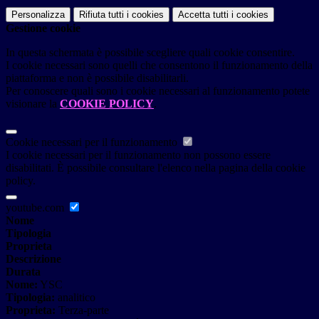
Personalizza
Rifiuta tutti
i cookies
Accetta tutti
i cookies
Gestione cookie
In questa schermata è possibile scegliere quali cookie consentire.
I cookie necessari sono quelli che consentono il funzionamento della
piattaforma e non è possibile disabilitarli.
Per conoscere quali sono i cookie necessari al funzionamento potete
visionare la
COOKIE POLICY
.
Cookie necessari per il funzionamento
I cookie necessari per il funzionamento non possono essere
disabilitati. È possibile consultare l'elenco nella pagina della cookie
policy.
youtube.com
Nome
Tipologia
Proprieta
Descrizione
Durata
Nome:
YSC
Tipologia:
analitico
Proprieta:
Terza-parte