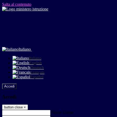
Salta al contenuto
Italiano
Italiano
English
Deutsch
Français
Español
Accedi
Accedi
button close
×
Nome Utente