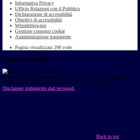
Informativa Privacy
Ufficio Relazioni con il Pubblico
Dichiarazione di accessibilità
Obiettivi di accessibilità
Whistleblowing
Gestione consensi cookie
Amministrazione trasparente
Pagina visualizzata
298
volte
Sezione Copyright
Copyright 2026 | Engineered and powered by Gruppo Spaggiari
Parma S.p.A. | Divisione Publishing & New Social Media
Disclaimer trattamento dati personali
Back to top