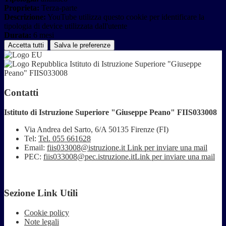
Proprieta:
Terza-parte
Descrizione:
YouTube utilizza questo cookie per identificare la
tipologia di device utilizzata dall'utente
Durata:
6 mesi
Accetta tutti
Salva le preferenze
Istituto di Istruzione Superiore "Giuseppe
Peano" FIIS033008
Contatti
Istituto di Istruzione Superiore "Giuseppe Peano" FIIS033008
Via Andrea del Sarto, 6/A 50135 Firenze (FI)
Tel:
Tel. 055 661628
Email:
fiis033008@istruzione.it
Link per inviare una mail
PEC:
fiis033008@pec.istruzione.it
Link per inviare una mail
Sezione Link Utili
Cookie policy
Note legali