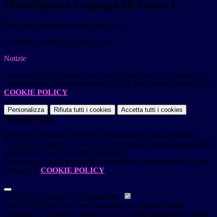
Modellazione e stampa 3D Corso 1
Vedi Link: https://www.terzacultura.it/
e Homepage sito www.peano.gov.it
Notizie
Questo sito o gli strumenti terzi da questo utilizzati si avvalgono di
cookie necessari al funzionamento ed utili alle finalità illustrate nella
COOKIE POLICY
.
Personalizza
Rifiuta tutti
i cookies
Accetta tutti
i cookies
Gestione cookie
In questa schermata è possibile scegliere quali cookie consentire.
I cookie necessari sono quelli che consentono il funzionamento della
piattaforma e non è possibile disabilitarli.
Per conoscere quali sono i cookie necessari al funzionamento potete
visionare la
COOKIE POLICY
.
Cookie necessari per il funzionamento
I cookie necessari per il funzionamento non possono essere
disabilitati. È possibile consultare l'elenco nella pagina della cookie